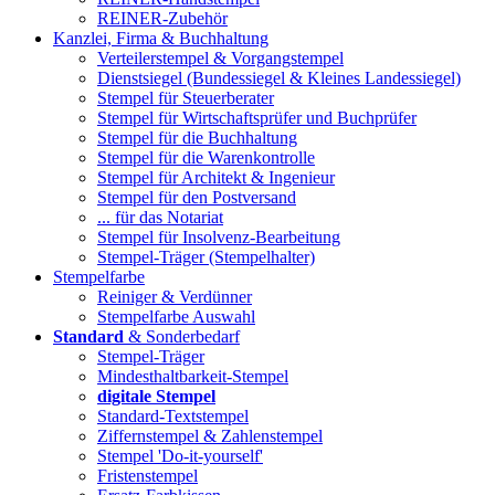
REINER-Zubehör
Kanzlei, Firma & Buchhaltung
Verteilerstempel & Vorgangstempel
Dienstsiegel (Bundessiegel & Kleines Landessiegel)
Stempel für Steuerberater
Stempel für Wirtschaftsprüfer und Buchprüfer
Stempel für die Buchhaltung
Stempel für die Warenkontrolle
Stempel für Architekt & Ingenieur
Stempel für den Postversand
... für das Notariat
Stempel für Insolvenz-Bearbeitung
Stempel-Träger (Stempelhalter)
Stempelfarbe
Reiniger & Verdünner
Stempelfarbe Auswahl
Standard
& Sonderbedarf
Stempel-Träger
Mindesthaltbarkeit-Stempel
digitale Stempel
Standard-Textstempel
Ziffernstempel & Zahlenstempel
Stempel 'Do-it-yourself'
Fristenstempel