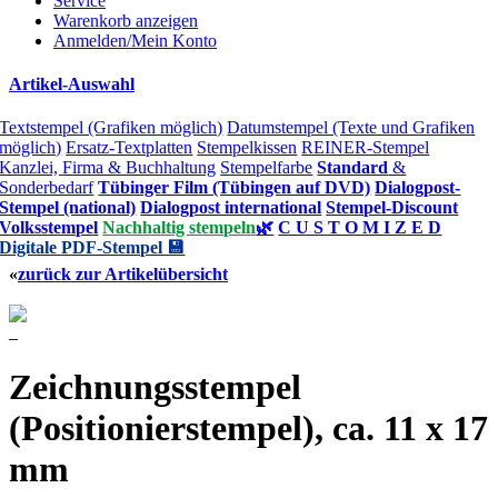
Service
Warenkorb anzeigen
Anmelden/Mein Konto
Artikel-Auswahl
Textstempel (Grafiken möglich)
Datumstempel (Texte und Grafiken
möglich)
Ersatz-Textplatten
Stempelkissen
REINER-Stempel
Kanzlei, Firma & Buchhaltung
Stempelfarbe
Standard
&
Sonderbedarf
Tübinger Film (Tübingen auf DVD)
Dialogpost-
Stempel (national)
Dialogpost international
Stempel-Discount
Volksstempel
Nachhaltig stempeln
🌿
C U S T O M I Z E D
Digitale PDF-Stempel 💾
«
zurück zur Artikelübersicht
Zeichnungsstempel
(Positionierstempel), ca. 11 x 17
mm