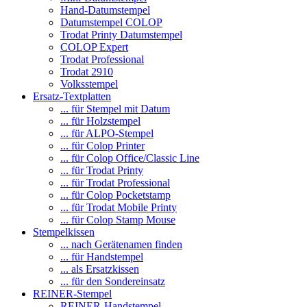
Hand-Datumstempel
Datumstempel COLOP
Trodat Printy Datumstempel
COLOP Expert
Trodat Professional
Trodat 2910
Volksstempel
Ersatz-Textplatten
... für Stempel mit Datum
... für Holzstempel
... für ALPO-Stempel
... für Colop Printer
... für Colop Office/Classic Line
... für Trodat Printy
... für Trodat Professional
... für Colop Pocketstamp
... für Trodat Mobile Printy
... für Colop Stamp Mouse
Stempelkissen
... nach Gerätenamen finden
... für Handstempel
... als Ersatzkissen
... für den Sondereinsatz
REINER-Stempel
REINER-Handstempel