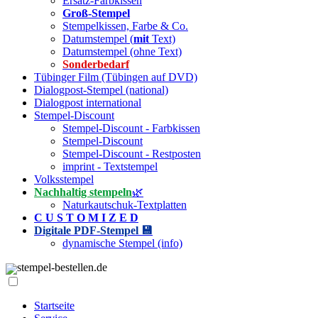
Ersatz-Farbkissen
Groß-Stempel
Stempelkissen, Farbe & Co.
Datumstempel (
mit
Text)
Datumstempel (ohne Text)
Sonderbedarf
Tübinger Film (Tübingen auf DVD)
Dialogpost-Stempel (national)
Dialogpost international
Stempel-Discount
Stempel-Discount - Farbkissen
Stempel-Discount
Stempel-Discount - Restposten
imprint - Textstempel
Volksstempel
Nachhaltig stempeln
🌿
Naturkautschuk-Textplatten
C U S T O M I Z E D
Digitale PDF-Stempel 💾
dynamische Stempel (info)
stempel-bestellen.de
Startseite