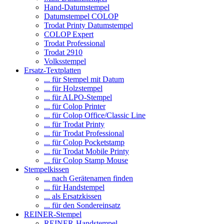
Hand-Datumstempel
Datumstempel COLOP
Trodat Printy Datumstempel
COLOP Expert
Trodat Professional
Trodat 2910
Volksstempel
Ersatz-Textplatten
... für Stempel mit Datum
... für Holzstempel
... für ALPO-Stempel
... für Colop Printer
... für Colop Office/Classic Line
... für Trodat Printy
... für Trodat Professional
... für Colop Pocketstamp
... für Trodat Mobile Printy
... für Colop Stamp Mouse
Stempelkissen
... nach Gerätenamen finden
... für Handstempel
... als Ersatzkissen
... für den Sondereinsatz
REINER-Stempel
REINER-Handstempel