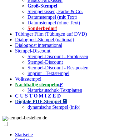
Ersatz-Farbkissen
Groß-Stempel
Stempelkissen, Farbe & Co.
Datumstempel (
mit
Text)
Datumstempel (ohne Text)
Sonderbedarf
Tübinger Film (Tübingen auf DVD)
Dialogpost-Stempel (national)
Dialogpost international
Stempel-Discount
Stempel-Discount - Farbkissen
Stempel-Discount
Stempel-Discount - Restposten
imprint - Textstempel
Volksstempel
Nachhaltig stempeln
🌿
Naturkautschuk-Textplatten
C U S T O M I Z E D
Digitale PDF-Stempel 💾
dynamische Stempel (info)
stempel-bestellen.de
Startseite