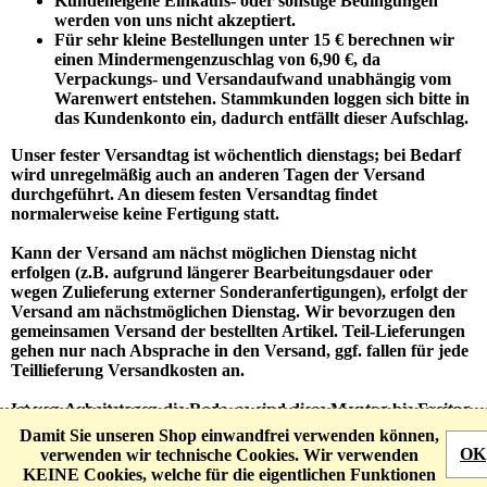
Kundeneigene Einkaufs- oder sonstige Bedingungen
werden von uns nicht akzeptiert.
Für sehr kleine Bestellungen unter 15 € berechnen wir
einen Mindermengenzuschlag von 6,90 €, da
Verpackungs- und Versandaufwand unabhängig vom
Warenwert entstehen.
Stammkunden loggen sich bitte in
das Kundenkonto ein, dadurch entfällt dieser Aufschlag.
Unser fester Versandtag ist wöchentlich dienstags; bei Bedarf
wird unregelmäßig auch an anderen Tagen der Versand
durchgeführt. An diesem festen Versandtag findet
normalerweise keine Fertigung statt.
Kann der Versand am nächst möglichen Dienstag nicht
erfolgen (z.B. aufgrund längerer Bearbeitungsdauer oder
wegen Zulieferung externer Sonderanfertigungen), erfolgt der
Versand am nächstmöglichen Dienstag. Wir bevorzugen den
gemeinsamen Versand der bestellten Artikel. Teil-Lieferungen
gehen nur nach Absprache in den Versand, ggf. fallen für jede
Teillieferung Versandkosten an.
Ist von Arbeitstagen die Rede, so sind diese Montag bis Freitag
(ausgenommen bundesweite Feiertage oder Feiertage in
Damit Sie unseren Shop einwandfrei verwenden können,
Niedersachsen).
OK
verwenden wir technische Cookies. Wir verwenden
KEINE Cookies, welche für die eigentlichen Funktionen