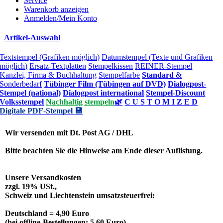
Service
Warenkorb anzeigen
Anmelden/Mein Konto
Artikel-Auswahl
Textstempel (Grafiken möglich)
Datumstempel (Texte und Grafiken
möglich)
Ersatz-Textplatten
Stempelkissen
REINER-Stempel
Kanzlei, Firma & Buchhaltung
Stempelfarbe
Standard
&
Sonderbedarf
Tübinger Film (Tübingen auf DVD)
Dialogpost-
Stempel (national)
Dialogpost international
Stempel-Discount
Volksstempel
Nachhaltig stempeln
🌿
C U S T O M I Z E D
Digitale PDF-Stempel 💾
Wir versenden mit Dt. Post AG / DHL
Bitte beachten Sie die Hinweise am Ende dieser Auflistung.
Unsere Versandkosten
zzgl. 19% USt.,
Schweiz und Liechtenstein umsatzsteuerfrei:
Deutschland = 4,90 Euro
(bei offline-Bestellungen: 5,60 Euro)