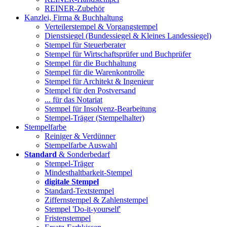
REINER-Zubehör
Kanzlei, Firma & Buchhaltung
Verteilerstempel & Vorgangstempel
Dienstsiegel (Bundessiegel & Kleines Landessiegel)
Stempel für Steuerberater
Stempel für Wirtschaftsprüfer und Buchprüfer
Stempel für die Buchhaltung
Stempel für die Warenkontrolle
Stempel für Architekt & Ingenieur
Stempel für den Postversand
... für das Notariat
Stempel für Insolvenz-Bearbeitung
Stempel-Träger (Stempelhalter)
Stempelfarbe
Reiniger & Verdünner
Stempelfarbe Auswahl
Standard
& Sonderbedarf
Stempel-Träger
Mindesthaltbarkeit-Stempel
digitale Stempel
Standard-Textstempel
Ziffernstempel & Zahlenstempel
Stempel 'Do-it-yourself'
Fristenstempel