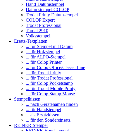
Hand-Datumstempel
Datumstempel COLOP
Trodat Printy Datumstempel
COLOP Expert
Trodat Professional
Trodat 2910
Volksstempel
Ersatz-Textplatten
... für Stempel mit Datum
... für Holzstempel
... für ALPO-Stempel
... für Colop Printer
... für Colop Office/Classic Line
... für Trodat Printy
... für Trodat Professional
... für Colop Pocketstamp
... für Trodat Mobile Printy
... für Colop Stamp Mouse
Stempelkissen
... nach Gerätenamen finden
... für Handstempel
... als Ersatzkissen
... für den Sondereinsatz
REINER-Stempel
REINER-Handstempel