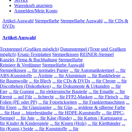
Service
Warenkorb anzeigen
Anmelden/Mein Konto
Artikel-Auswahl
Stempelfarbe
Stempelfarbe Auswahl
... für CDs &
DVDs
Artikel-Auswahl
Textstempel (Grafiken möglich)
Datumstempel (Texte und Grafiken
möglich)
Ersatz-Textplatten
Stempelkissen
REINER-Stempel
Kanzlei, Firma & Buchhaltung
Stempelfarbe
Reiniger & Verdünner
Stempelfarbe Auswahl
Stempelkissen
... für normales Papier
... für Automatikstempel
... für
ABS-Kunststoffe
... Ätztinte
... für Aluminium
... für Bankbelege
...
für Baumwolle
... für Blech
... für CDs & DVDs
... für Chrom
... für
Discotheken (Diskotheken)
... für Dokumente & Urkunden
... für
Eier
... für Gummi
... für elektronische Bauteile
... für Emaille
... für
Eternit
... auf Filz
... lichtecht
... für FFP2-Masken
... für Fleisch
... für
Folien (PE oder PP)
... für Fotorückseiten
... für Frankiermaschinen
...
für Eisen
... für Glanzpapier
... für Glas
... goldene & silberne Farbe
... für Haut
... hitzebeständig
... für HDPE-Kunststoffe
... für IPPC-
Stempel
... für Jute
... für Käse (Rinde)
... für Karton / Kartonagen
...
für Kinder & Kinderspiele
... für Kisten (Holz)
... für Klettbänder
...
für (Kunst-) Seide
... für Kunststoffe
... für