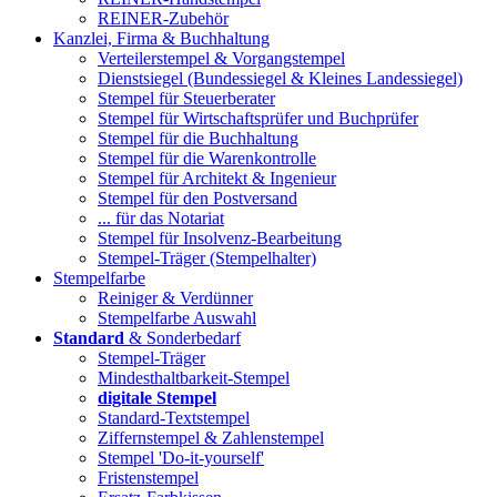
REINER-Zubehör
Kanzlei, Firma & Buchhaltung
Verteilerstempel & Vorgangstempel
Dienstsiegel (Bundessiegel & Kleines Landessiegel)
Stempel für Steuerberater
Stempel für Wirtschaftsprüfer und Buchprüfer
Stempel für die Buchhaltung
Stempel für die Warenkontrolle
Stempel für Architekt & Ingenieur
Stempel für den Postversand
... für das Notariat
Stempel für Insolvenz-Bearbeitung
Stempel-Träger (Stempelhalter)
Stempelfarbe
Reiniger & Verdünner
Stempelfarbe Auswahl
Standard
& Sonderbedarf
Stempel-Träger
Mindesthaltbarkeit-Stempel
digitale Stempel
Standard-Textstempel
Ziffernstempel & Zahlenstempel
Stempel 'Do-it-yourself'
Fristenstempel