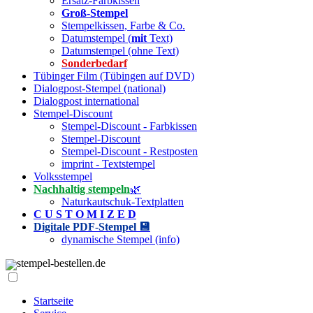
Ersatz-Farbkissen
Groß-Stempel
Stempelkissen, Farbe & Co.
Datumstempel (
mit
Text)
Datumstempel (ohne Text)
Sonderbedarf
Tübinger Film (Tübingen auf DVD)
Dialogpost-Stempel (national)
Dialogpost international
Stempel-Discount
Stempel-Discount - Farbkissen
Stempel-Discount
Stempel-Discount - Restposten
imprint - Textstempel
Volksstempel
Nachhaltig stempeln
🌿
Naturkautschuk-Textplatten
C U S T O M I Z E D
Digitale PDF-Stempel 💾
dynamische Stempel (info)
stempel-bestellen.de
Startseite