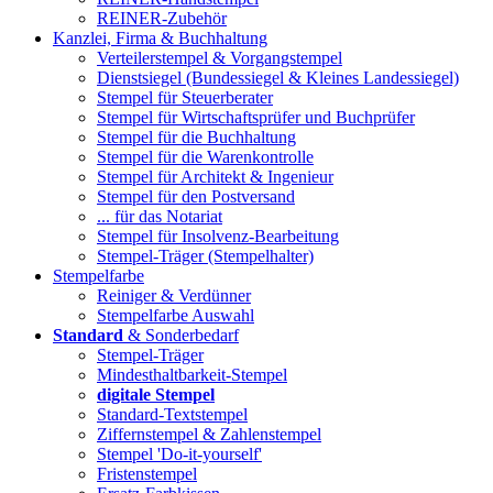
REINER-Zubehör
Kanzlei, Firma & Buchhaltung
Verteilerstempel & Vorgangstempel
Dienstsiegel (Bundessiegel & Kleines Landessiegel)
Stempel für Steuerberater
Stempel für Wirtschaftsprüfer und Buchprüfer
Stempel für die Buchhaltung
Stempel für die Warenkontrolle
Stempel für Architekt & Ingenieur
Stempel für den Postversand
... für das Notariat
Stempel für Insolvenz-Bearbeitung
Stempel-Träger (Stempelhalter)
Stempelfarbe
Reiniger & Verdünner
Stempelfarbe Auswahl
Standard
& Sonderbedarf
Stempel-Träger
Mindesthaltbarkeit-Stempel
digitale Stempel
Standard-Textstempel
Ziffernstempel & Zahlenstempel
Stempel 'Do-it-yourself'
Fristenstempel