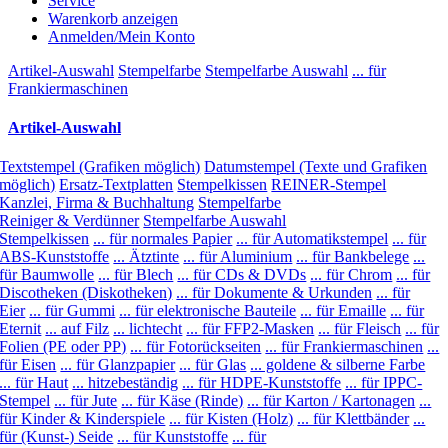
Service
Warenkorb anzeigen
Anmelden/Mein Konto
Artikel-Auswahl
Stempelfarbe
Stempelfarbe Auswahl
... für
Frankiermaschinen
Artikel-Auswahl
Textstempel (Grafiken möglich)
Datumstempel (Texte und Grafiken
möglich)
Ersatz-Textplatten
Stempelkissen
REINER-Stempel
Kanzlei, Firma & Buchhaltung
Stempelfarbe
Reiniger & Verdünner
Stempelfarbe Auswahl
Stempelkissen
... für normales Papier
... für Automatikstempel
... für
ABS-Kunststoffe
... Ätztinte
... für Aluminium
... für Bankbelege
...
für Baumwolle
... für Blech
... für CDs & DVDs
... für Chrom
... für
Discotheken (Diskotheken)
... für Dokumente & Urkunden
... für
Eier
... für Gummi
... für elektronische Bauteile
... für Emaille
... für
Eternit
... auf Filz
... lichtecht
... für FFP2-Masken
... für Fleisch
... für
Folien (PE oder PP)
... für Fotorückseiten
... für Frankiermaschinen
...
für Eisen
... für Glanzpapier
... für Glas
... goldene & silberne Farbe
... für Haut
... hitzebeständig
... für HDPE-Kunststoffe
... für IPPC-
Stempel
... für Jute
... für Käse (Rinde)
... für Karton / Kartonagen
...
für Kinder & Kinderspiele
... für Kisten (Holz)
... für Klettbänder
...
für (Kunst-) Seide
... für Kunststoffe
... für