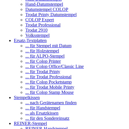
Hand-Datumstempel
Datumstempel COLOP
Trodat Printy Datumstempel
COLOP Expert
Trodat Professional
Trodat 2910
Volksstempel
Ersatz-Textplatten
... für Stempel mit Datum
... für Holzstempel
... für ALPO-Stempel
... für Colop Printer
... für Colop Office/Classic Line
... für Trodat Printy
... für Trodat Professional
... für Colop Pocketstamp
... für Trodat Mobile Printy
... für Colop Stamp Mouse
Stempelkissen
... nach Gerätenamen finden
... für Handstempel
... als Ersatzkissen
... für den Sondereinsatz
REINER-Stempel
REINER-Handstempel