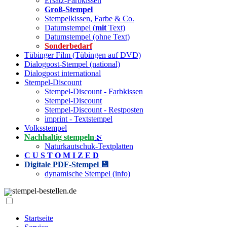
Ersatz-Farbkissen
Groß-Stempel
Stempelkissen, Farbe & Co.
Datumstempel (
mit
Text)
Datumstempel (ohne Text)
Sonderbedarf
Tübinger Film (Tübingen auf DVD)
Dialogpost-Stempel (national)
Dialogpost international
Stempel-Discount
Stempel-Discount - Farbkissen
Stempel-Discount
Stempel-Discount - Restposten
imprint - Textstempel
Volksstempel
Nachhaltig stempeln
🌿
Naturkautschuk-Textplatten
C U S T O M I Z E D
Digitale PDF-Stempel 💾
dynamische Stempel (info)
stempel-bestellen.de
Startseite