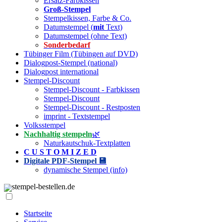
Ersatz-Farbkissen
Groß-Stempel
Stempelkissen, Farbe & Co.
Datumstempel (
mit
Text)
Datumstempel (ohne Text)
Sonderbedarf
Tübinger Film (Tübingen auf DVD)
Dialogpost-Stempel (national)
Dialogpost international
Stempel-Discount
Stempel-Discount - Farbkissen
Stempel-Discount
Stempel-Discount - Restposten
imprint - Textstempel
Volksstempel
Nachhaltig stempeln
🌿
Naturkautschuk-Textplatten
C U S T O M I Z E D
Digitale PDF-Stempel 💾
dynamische Stempel (info)
stempel-bestellen.de
Startseite