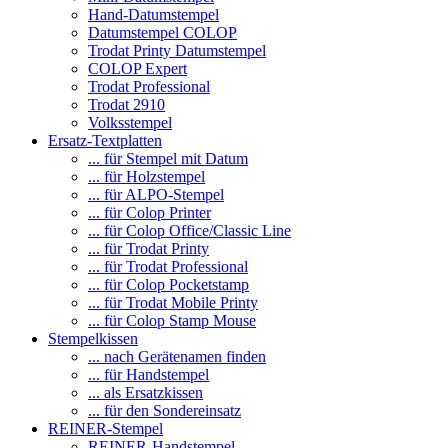
Hand-Datumstempel
Datumstempel COLOP
Trodat Printy Datumstempel
COLOP Expert
Trodat Professional
Trodat 2910
Volksstempel
Ersatz-Textplatten
... für Stempel mit Datum
... für Holzstempel
... für ALPO-Stempel
... für Colop Printer
... für Colop Office/Classic Line
... für Trodat Printy
... für Trodat Professional
... für Colop Pocketstamp
... für Trodat Mobile Printy
... für Colop Stamp Mouse
Stempelkissen
... nach Gerätenamen finden
... für Handstempel
... als Ersatzkissen
... für den Sondereinsatz
REINER-Stempel
REINER-Handstempel