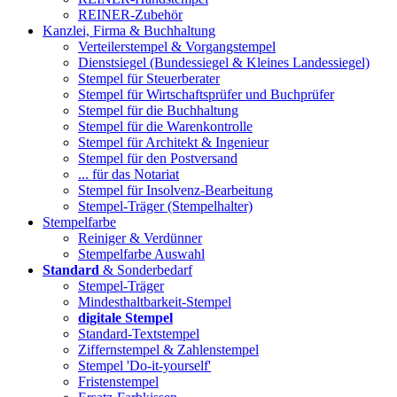
REINER-Zubehör
Kanzlei, Firma & Buchhaltung
Verteilerstempel & Vorgangstempel
Dienstsiegel (Bundessiegel & Kleines Landessiegel)
Stempel für Steuerberater
Stempel für Wirtschaftsprüfer und Buchprüfer
Stempel für die Buchhaltung
Stempel für die Warenkontrolle
Stempel für Architekt & Ingenieur
Stempel für den Postversand
... für das Notariat
Stempel für Insolvenz-Bearbeitung
Stempel-Träger (Stempelhalter)
Stempelfarbe
Reiniger & Verdünner
Stempelfarbe Auswahl
Standard
& Sonderbedarf
Stempel-Träger
Mindesthaltbarkeit-Stempel
digitale Stempel
Standard-Textstempel
Ziffernstempel & Zahlenstempel
Stempel 'Do-it-yourself'
Fristenstempel