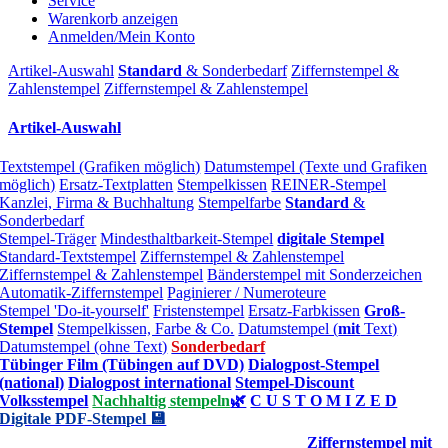
Service
Warenkorb anzeigen
Anmelden/Mein Konto
Artikel-Auswahl
Standard
& Sonderbedarf
Ziffernstempel &
Zahlenstempel
Ziffernstempel & Zahlenstempel
Artikel-Auswahl
Textstempel (Grafiken möglich)
Datumstempel (Texte und Grafiken
möglich)
Ersatz-Textplatten
Stempelkissen
REINER-Stempel
Kanzlei, Firma & Buchhaltung
Stempelfarbe
Standard
&
Sonderbedarf
Stempel-Träger
Mindesthaltbarkeit-Stempel
digitale Stempel
Standard-Textstempel
Ziffernstempel & Zahlenstempel
Ziffernstempel & Zahlenstempel
Bänderstempel mit Sonderzeichen
Automatik-Ziffernstempel
Paginierer / Numeroteure
Stempel 'Do-it-yourself'
Fristenstempel
Ersatz-Farbkissen
Groß-
Stempel
Stempelkissen, Farbe & Co.
Datumstempel (
mit
Text)
Datumstempel (ohne Text)
Sonderbedarf
Tübinger Film (Tübingen auf DVD)
Dialogpost-Stempel
(national)
Dialogpost international
Stempel-Discount
Volksstempel
Nachhaltig stempeln
🌿
C U S T O M I Z E D
Digitale PDF-Stempel 💾
Ziffernstempel mit