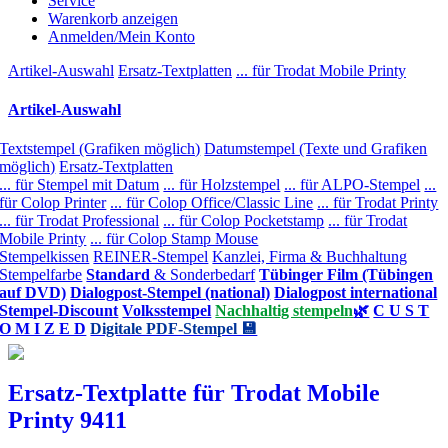
Service
Warenkorb anzeigen
Anmelden/Mein Konto
Artikel-Auswahl
Ersatz-Textplatten
... für Trodat Mobile Printy
Artikel-Auswahl
Textstempel (Grafiken möglich)
Datumstempel (Texte und Grafiken
möglich)
Ersatz-Textplatten
... für Stempel mit Datum
... für Holzstempel
... für ALPO-Stempel
...
für Colop Printer
... für Colop Office/Classic Line
... für Trodat Printy
... für Trodat Professional
... für Colop Pocketstamp
... für Trodat
Mobile Printy
... für Colop Stamp Mouse
Stempelkissen
REINER-Stempel
Kanzlei, Firma & Buchhaltung
Stempelfarbe
Standard
& Sonderbedarf
Tübinger Film (Tübingen
auf DVD)
Dialogpost-Stempel (national)
Dialogpost international
Stempel-Discount
Volksstempel
Nachhaltig stempeln
🌿
C U S T
O M I Z E D
Digitale PDF-Stempel 💾
Ersatz-Textplatte für Trodat Mobile
Printy 9411