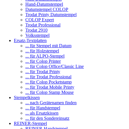
Hand-Datumstempel
Datumstempel COLOP
Trodat Printy Datumstempel
COLOP Expert
Trodat Professional
Trodat 2910
Volksstempel
Ersatz-Textplatten
... für Stempel mit Datum
... für Holzstempel
... für ALPO-Stempel
... für Colop Printer
... für Colop Office/Classic Line
... für Trodat Printy
... für Trodat Professional
... für Colop Pocketstamp
... für Trodat Mobile Printy
... für Colop Stamp Mouse
Stempelkissen
... nach Gerätenamen finden
... für Handstempel
... als Ersatzkissen
... für den Sondereinsatz
REINER-Stempel
REINER-Handstempel