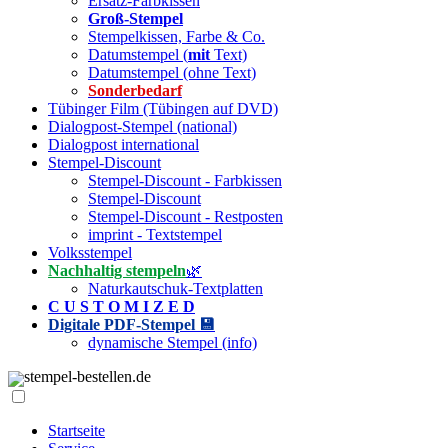
Ersatz-Farbkissen
Groß-Stempel
Stempelkissen, Farbe & Co.
Datumstempel (
mit
Text)
Datumstempel (ohne Text)
Sonderbedarf
Tübinger Film (Tübingen auf DVD)
Dialogpost-Stempel (national)
Dialogpost international
Stempel-Discount
Stempel-Discount - Farbkissen
Stempel-Discount
Stempel-Discount - Restposten
imprint - Textstempel
Volksstempel
Nachhaltig stempeln
🌿
Naturkautschuk-Textplatten
C U S T O M I Z E D
Digitale PDF-Stempel 💾
dynamische Stempel (info)
stempel-bestellen.de
Startseite