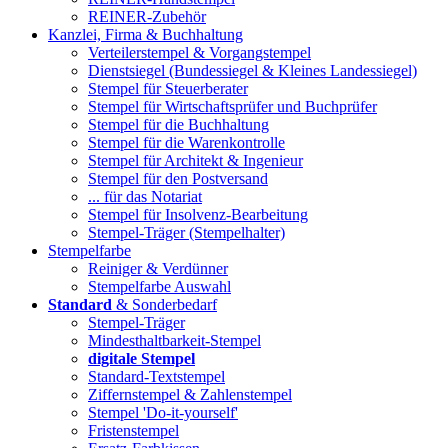
REINER-Zubehör
Kanzlei, Firma & Buchhaltung
Verteilerstempel & Vorgangstempel
Dienstsiegel (Bundessiegel & Kleines Landessiegel)
Stempel für Steuerberater
Stempel für Wirtschaftsprüfer und Buchprüfer
Stempel für die Buchhaltung
Stempel für die Warenkontrolle
Stempel für Architekt & Ingenieur
Stempel für den Postversand
... für das Notariat
Stempel für Insolvenz-Bearbeitung
Stempel-Träger (Stempelhalter)
Stempelfarbe
Reiniger & Verdünner
Stempelfarbe Auswahl
Standard
& Sonderbedarf
Stempel-Träger
Mindesthaltbarkeit-Stempel
digitale Stempel
Standard-Textstempel
Ziffernstempel & Zahlenstempel
Stempel 'Do-it-yourself'
Fristenstempel