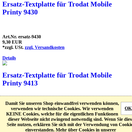
Ersatz-Textplatte für Trodat Mobile
Printy 9430
Art.Nr. ersatz-9430
9,30 EUR
*zzgl. USt.
zzgl. Versandkosten
Details
Ersatz-Textplatte für Trodat Mobile
Printy 9413
Damit Sie unseren Shop einwandfrei verwenden können,
Abdruckgröße: bis ca. 57 x 21 mm
OK
verwenden wir technische Cookies. Wir verwenden
Art.Nr. ersatz-MP-9413
KEINE Cookies, welche für die eigentlichen Funktionen
11,54 EUR
dieser Webseite nicht zwingend notwendig sind. Wenn Sie dies
*zzgl. USt.
zzgl. Versandkosten
Seite nutzen, erklären Sie sich mit der Verwendung von Cooki
einverstanden. Mehr über Cookies in unserer