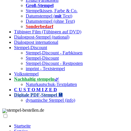
Ersatz-Farbkissen
Groß-Stempel
Stempelkissen, Farbe & Co.
Datumstempel (
mit
Text)
Datumstempel (ohne Text)
Sonderbedarf
Tübinger Film (Tübingen auf DVD)
Dialogpost-Stempel (national)
Dialogpost international
Stempel-Discount
Stempel-Discount - Farbkissen
Stempel-Discount
Stempel-Discount - Restposten
imprint - Textstempel
Volksstempel
Nachhaltig stempeln
🌿
Naturkautschuk-Textplatten
C U S T O M I Z E D
Digitale PDF-Stempel 💾
dynamische Stempel (info)
stempel-bestellen.de
Startseite