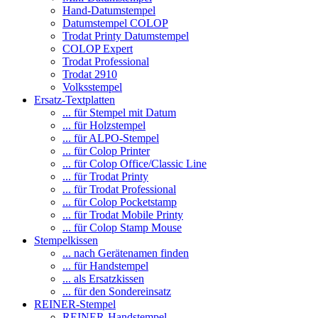
Hand-Datumstempel
Datumstempel COLOP
Trodat Printy Datumstempel
COLOP Expert
Trodat Professional
Trodat 2910
Volksstempel
Ersatz-Textplatten
... für Stempel mit Datum
... für Holzstempel
... für ALPO-Stempel
... für Colop Printer
... für Colop Office/Classic Line
... für Trodat Printy
... für Trodat Professional
... für Colop Pocketstamp
... für Trodat Mobile Printy
... für Colop Stamp Mouse
Stempelkissen
... nach Gerätenamen finden
... für Handstempel
... als Ersatzkissen
... für den Sondereinsatz
REINER-Stempel
REINER-Handstempel