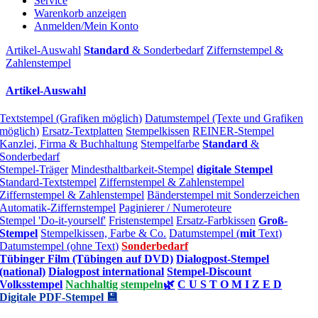
Service
Warenkorb anzeigen
Anmelden/Mein Konto
Artikel-Auswahl
Standard
& Sonderbedarf
Ziffernstempel &
Zahlenstempel
Artikel-Auswahl
Textstempel (Grafiken möglich)
Datumstempel (Texte und Grafiken
möglich)
Ersatz-Textplatten
Stempelkissen
REINER-Stempel
Kanzlei, Firma & Buchhaltung
Stempelfarbe
Standard
&
Sonderbedarf
Stempel-Träger
Mindesthaltbarkeit-Stempel
digitale Stempel
Standard-Textstempel
Ziffernstempel & Zahlenstempel
Ziffernstempel & Zahlenstempel
Bänderstempel mit Sonderzeichen
Automatik-Ziffernstempel
Paginierer / Numeroteure
Stempel 'Do-it-yourself'
Fristenstempel
Ersatz-Farbkissen
Groß-
Stempel
Stempelkissen, Farbe & Co.
Datumstempel (
mit
Text)
Datumstempel (ohne Text)
Sonderbedarf
Tübinger Film (Tübingen auf DVD)
Dialogpost-Stempel
(national)
Dialogpost international
Stempel-Discount
Volksstempel
Nachhaltig stempeln
🌿
C U S T O M I Z E D
Digitale PDF-Stempel 💾