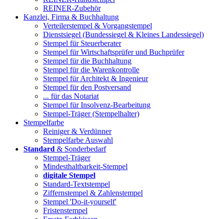
REINER-Zubehör
Kanzlei, Firma & Buchhaltung
Verteilerstempel & Vorgangstempel
Dienstsiegel (Bundessiegel & Kleines Landessiegel)
Stempel für Steuerberater
Stempel für Wirtschaftsprüfer und Buchprüfer
Stempel für die Buchhaltung
Stempel für die Warenkontrolle
Stempel für Architekt & Ingenieur
Stempel für den Postversand
... für das Notariat
Stempel für Insolvenz-Bearbeitung
Stempel-Träger (Stempelhalter)
Stempelfarbe
Reiniger & Verdünner
Stempelfarbe Auswahl
Standard
& Sonderbedarf
Stempel-Träger
Mindesthaltbarkeit-Stempel
digitale Stempel
Standard-Textstempel
Ziffernstempel & Zahlenstempel
Stempel 'Do-it-yourself'
Fristenstempel