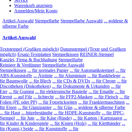
Service
Warenkorb anzeigen
Anmelden/Mein Konto
Artikel-Auswahl
Stempelfarbe
Stempelfarbe Auswahl
... goldene &
silberne Farbe
Artikel-Auswahl
Textstempel (Grafiken möglich)
Datumstempel (Texte und Grafiken
möglich)
Ersatz-Textplatten
Stempelkissen
REINER-Stempel
Kanzlei, Firma & Buchhaltung
Stempelfarbe
Reiniger & Verdünner
Stempelfarbe Auswahl
Stempelkissen
... für normales Papier
... für Automatikstempel
... für
ABS-Kunststoffe
... Ätztinte
... für Aluminium
... für Bankbelege
...
für Baumwolle
... für Blech
... für CDs & DVDs
... für Chrom
... für
Discotheken (Diskotheken)
... für Dokumente & Urkunden
... für
Eier
... für Gummi
... für elektronische Bauteile
... für Emaille
... für
Eternit
... auf Filz
... lichtecht
... für FFP2-Masken
... für Fleisch
... für
Folien (PE oder PP)
... für Fotorückseiten
... für Frankiermaschinen
...
für Eisen
... für Glanzpapier
... für Glas
... goldene & silberne Farbe
... für Haut
... hitzebeständig
... für HDPE-Kunststoffe
... für IPPC-
Stempel
... für Jute
... für Käse (Rinde)
... für Karton / Kartonagen
...
für Kinder & Kinderspiele
... für Kisten (Holz)
... für Klettbänder
...
für (Kunst-) Seide
... für Kunststoffe
... für