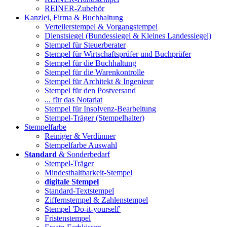
REINER-Zubehör
Kanzlei, Firma & Buchhaltung
Verteilerstempel & Vorgangstempel
Dienstsiegel (Bundessiegel & Kleines Landessiegel)
Stempel für Steuerberater
Stempel für Wirtschaftsprüfer und Buchprüfer
Stempel für die Buchhaltung
Stempel für die Warenkontrolle
Stempel für Architekt & Ingenieur
Stempel für den Postversand
... für das Notariat
Stempel für Insolvenz-Bearbeitung
Stempel-Träger (Stempelhalter)
Stempelfarbe
Reiniger & Verdünner
Stempelfarbe Auswahl
Standard
& Sonderbedarf
Stempel-Träger
Mindesthaltbarkeit-Stempel
digitale Stempel
Standard-Textstempel
Ziffernstempel & Zahlenstempel
Stempel 'Do-it-yourself'
Fristenstempel