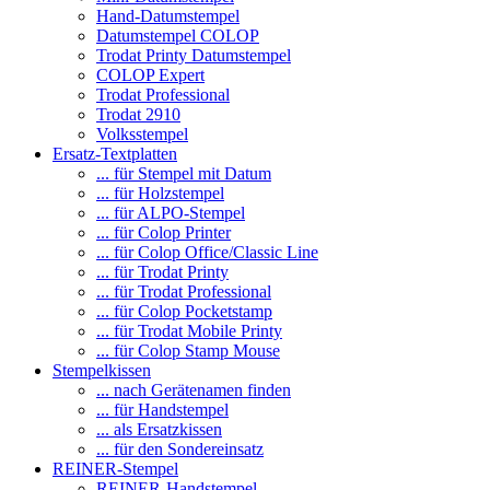
Hand-Datumstempel
Datumstempel COLOP
Trodat Printy Datumstempel
COLOP Expert
Trodat Professional
Trodat 2910
Volksstempel
Ersatz-Textplatten
... für Stempel mit Datum
... für Holzstempel
... für ALPO-Stempel
... für Colop Printer
... für Colop Office/Classic Line
... für Trodat Printy
... für Trodat Professional
... für Colop Pocketstamp
... für Trodat Mobile Printy
... für Colop Stamp Mouse
Stempelkissen
... nach Gerätenamen finden
... für Handstempel
... als Ersatzkissen
... für den Sondereinsatz
REINER-Stempel
REINER-Handstempel