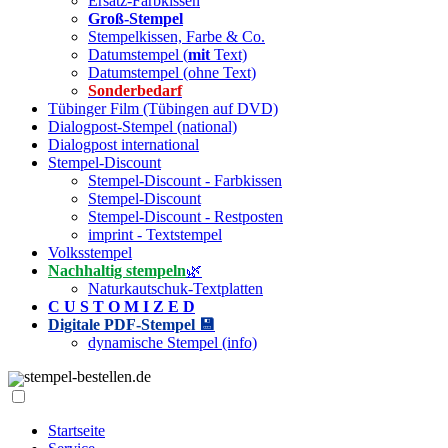
Ersatz-Farbkissen
Groß-Stempel
Stempelkissen, Farbe & Co.
Datumstempel (
mit
Text)
Datumstempel (ohne Text)
Sonderbedarf
Tübinger Film (Tübingen auf DVD)
Dialogpost-Stempel (national)
Dialogpost international
Stempel-Discount
Stempel-Discount - Farbkissen
Stempel-Discount
Stempel-Discount - Restposten
imprint - Textstempel
Volksstempel
Nachhaltig stempeln
🌿
Naturkautschuk-Textplatten
C U S T O M I Z E D
Digitale PDF-Stempel 💾
dynamische Stempel (info)
stempel-bestellen.de
Startseite