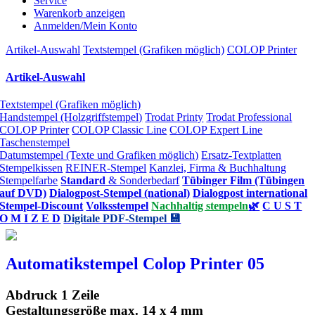
Service
Warenkorb anzeigen
Anmelden/Mein Konto
Artikel-Auswahl
Textstempel (Grafiken möglich)
COLOP Printer
Artikel-Auswahl
Textstempel (Grafiken möglich)
Handstempel (Holzgriffstempel)
Trodat Printy
Trodat Professional
COLOP Printer
COLOP Classic Line
COLOP Expert Line
Taschenstempel
Datumstempel (Texte und Grafiken möglich)
Ersatz-Textplatten
Stempelkissen
REINER-Stempel
Kanzlei, Firma & Buchhaltung
Stempelfarbe
Standard
& Sonderbedarf
Tübinger Film (Tübingen
auf DVD)
Dialogpost-Stempel (national)
Dialogpost international
Stempel-Discount
Volksstempel
Nachhaltig stempeln
🌿
C U S T
O M I Z E D
Digitale PDF-Stempel 💾
Automatikstempel Colop Printer 05
Abdruck 1 Zeile
Gestaltungsgröße max. 14 x 4 mm