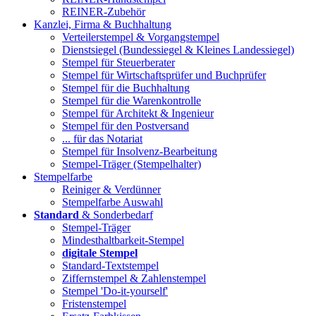
REINER-Zubehör
Kanzlei, Firma & Buchhaltung
Verteilerstempel & Vorgangstempel
Dienstsiegel (Bundessiegel & Kleines Landessiegel)
Stempel für Steuerberater
Stempel für Wirtschaftsprüfer und Buchprüfer
Stempel für die Buchhaltung
Stempel für die Warenkontrolle
Stempel für Architekt & Ingenieur
Stempel für den Postversand
... für das Notariat
Stempel für Insolvenz-Bearbeitung
Stempel-Träger (Stempelhalter)
Stempelfarbe
Reiniger & Verdünner
Stempelfarbe Auswahl
Standard
& Sonderbedarf
Stempel-Träger
Mindesthaltbarkeit-Stempel
digitale Stempel
Standard-Textstempel
Ziffernstempel & Zahlenstempel
Stempel 'Do-it-yourself'
Fristenstempel