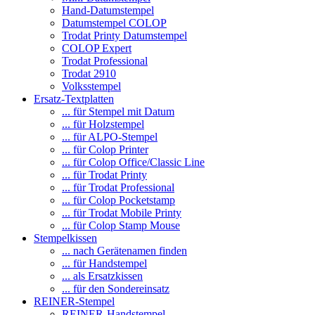
Hand-Datumstempel
Datumstempel COLOP
Trodat Printy Datumstempel
COLOP Expert
Trodat Professional
Trodat 2910
Volksstempel
Ersatz-Textplatten
... für Stempel mit Datum
... für Holzstempel
... für ALPO-Stempel
... für Colop Printer
... für Colop Office/Classic Line
... für Trodat Printy
... für Trodat Professional
... für Colop Pocketstamp
... für Trodat Mobile Printy
... für Colop Stamp Mouse
Stempelkissen
... nach Gerätenamen finden
... für Handstempel
... als Ersatzkissen
... für den Sondereinsatz
REINER-Stempel
REINER-Handstempel