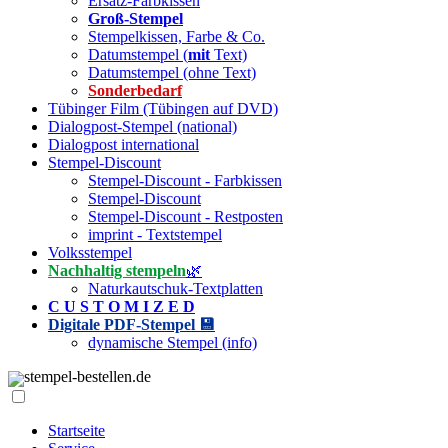
Ersatz-Farbkissen
Groß-Stempel
Stempelkissen, Farbe & Co.
Datumstempel (
mit
Text)
Datumstempel (ohne Text)
Sonderbedarf
Tübinger Film (Tübingen auf DVD)
Dialogpost-Stempel (national)
Dialogpost international
Stempel-Discount
Stempel-Discount - Farbkissen
Stempel-Discount
Stempel-Discount - Restposten
imprint - Textstempel
Volksstempel
Nachhaltig stempeln
🌿
Naturkautschuk-Textplatten
C U S T O M I Z E D
Digitale PDF-Stempel 💾
dynamische Stempel (info)
stempel-bestellen.de
Startseite