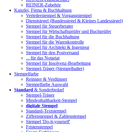
REINER-Zubehör
Kanzlei, Firma & Buchhaltung
Verteilerstempel & Vorgangstempel
Dienstsiegel (Bundessiegel & Kleines Landessiegel)
Stempel für Steuerberater
Stempel für Wirtschaftsprüfer und Buchprüfer
Stempel für die Buchhaltung
Stempel für die Warenkontrolle
Stempel für Architekt & Ingenieur
Stempel für den Postversand
... für das Notariat
Stempel für Insolvenz-Bearbeitung
Stempel-Träger (Stempelhalter)
Stempelfarbe
Reiniger & Verdünner
Stempelfarbe Auswahl
Standard
& Sonderbedarf
Stempel-Träger
Mindesthaltbarkeit-Stempel
digitale Stempel
Standard-Textstempel
Ziffernstempel & Zahlenstempel
Stempel 'Do-it-yourself'
Fristenstempel