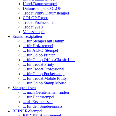
Hand-Datumstempel
Datumstempel COLOP
Trodat Printy Datumstempel
COLOP Expert
Trodat Professional
Trodat 2910
Volksstempel
Ersatz-Textplatten
... für Stempel mit Datum
... für Holzstempel
... für ALPO-Stempel
... für Colop Printer
... für Colop Office/Classic Line
... für Trodat Printy
... für Trodat Professional
... für Colop Pocketstamp
... für Trodat Mobile Printy
... für Colop Stamp Mouse
Stempelkissen
... nach Gerätenamen finden
... für Handstempel
... als Ersatzkissen
... für den Sondereinsatz
REINER-Stempel
REINER-Handstempel