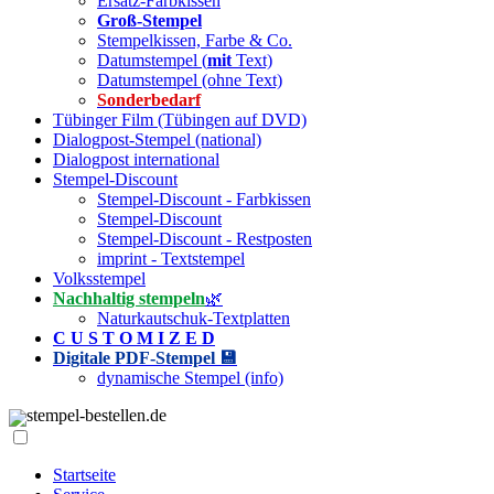
Ersatz-Farbkissen
Groß-Stempel
Stempelkissen, Farbe & Co.
Datumstempel (
mit
Text)
Datumstempel (ohne Text)
Sonderbedarf
Tübinger Film (Tübingen auf DVD)
Dialogpost-Stempel (national)
Dialogpost international
Stempel-Discount
Stempel-Discount - Farbkissen
Stempel-Discount
Stempel-Discount - Restposten
imprint - Textstempel
Volksstempel
Nachhaltig stempeln
🌿
Naturkautschuk-Textplatten
C U S T O M I Z E D
Digitale PDF-Stempel 💾
dynamische Stempel (info)
stempel-bestellen.de
Startseite