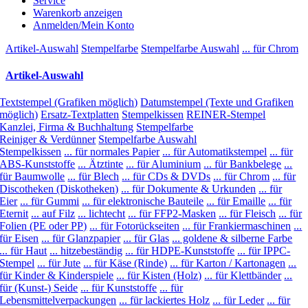
Service
Warenkorb anzeigen
Anmelden/Mein Konto
Artikel-Auswahl
Stempelfarbe
Stempelfarbe Auswahl
... für Chrom
Artikel-Auswahl
Textstempel (Grafiken möglich)
Datumstempel (Texte und Grafiken
möglich)
Ersatz-Textplatten
Stempelkissen
REINER-Stempel
Kanzlei, Firma & Buchhaltung
Stempelfarbe
Reiniger & Verdünner
Stempelfarbe Auswahl
Stempelkissen
... für normales Papier
... für Automatikstempel
... für
ABS-Kunststoffe
... Ätztinte
... für Aluminium
... für Bankbelege
...
für Baumwolle
... für Blech
... für CDs & DVDs
... für Chrom
... für
Discotheken (Diskotheken)
... für Dokumente & Urkunden
... für
Eier
... für Gummi
... für elektronische Bauteile
... für Emaille
... für
Eternit
... auf Filz
... lichtecht
... für FFP2-Masken
... für Fleisch
... für
Folien (PE oder PP)
... für Fotorückseiten
... für Frankiermaschinen
...
für Eisen
... für Glanzpapier
... für Glas
... goldene & silberne Farbe
... für Haut
... hitzebeständig
... für HDPE-Kunststoffe
... für IPPC-
Stempel
... für Jute
... für Käse (Rinde)
... für Karton / Kartonagen
...
für Kinder & Kinderspiele
... für Kisten (Holz)
... für Klettbänder
...
für (Kunst-) Seide
... für Kunststoffe
... für
Lebensmittelverpackungen
... für lackiertes Holz
... für Leder
... für