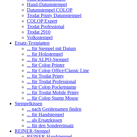
Hand-Datumstempel
Datumstempel COLOP
Trodat Printy Datumstempel
COLOP Expert
Trodat Professional
Trodat 2910
Volksstempel
Ersatz-Textplatten
... für Stempel mit Datum
... für Holzstempel
... für ALPO-Stempel
... für Colop Printer
... für Colop Office/Classic Line
... für Trodat Printy
... für Trodat Professional
... für Colop Pocketstamp
... für Trodat Mobile Printy
... für Colop Stamp Mouse
Stempelkissen
... nach Gerätenamen finden
... für Handstempel
... als Ersatzkissen
... für den Sondereinsatz
REINER-Stempel
REINER-Handstempel