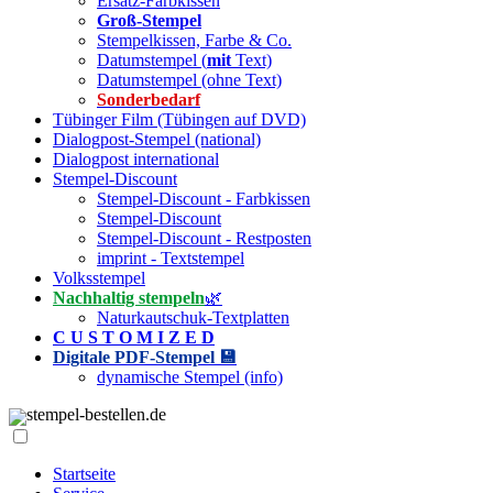
Ersatz-Farbkissen
Groß-Stempel
Stempelkissen, Farbe & Co.
Datumstempel (
mit
Text)
Datumstempel (ohne Text)
Sonderbedarf
Tübinger Film (Tübingen auf DVD)
Dialogpost-Stempel (national)
Dialogpost international
Stempel-Discount
Stempel-Discount - Farbkissen
Stempel-Discount
Stempel-Discount - Restposten
imprint - Textstempel
Volksstempel
Nachhaltig stempeln
🌿
Naturkautschuk-Textplatten
C U S T O M I Z E D
Digitale PDF-Stempel 💾
dynamische Stempel (info)
stempel-bestellen.de
Startseite