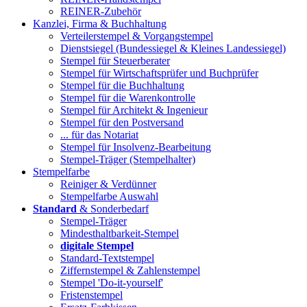
REINER-Zubehör
Kanzlei, Firma & Buchhaltung
Verteilerstempel & Vorgangstempel
Dienstsiegel (Bundessiegel & Kleines Landessiegel)
Stempel für Steuerberater
Stempel für Wirtschaftsprüfer und Buchprüfer
Stempel für die Buchhaltung
Stempel für die Warenkontrolle
Stempel für Architekt & Ingenieur
Stempel für den Postversand
... für das Notariat
Stempel für Insolvenz-Bearbeitung
Stempel-Träger (Stempelhalter)
Stempelfarbe
Reiniger & Verdünner
Stempelfarbe Auswahl
Standard
& Sonderbedarf
Stempel-Träger
Mindesthaltbarkeit-Stempel
digitale Stempel
Standard-Textstempel
Ziffernstempel & Zahlenstempel
Stempel 'Do-it-yourself'
Fristenstempel