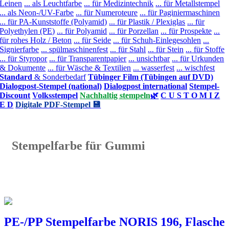
Leinen
... als Leuchtfarbe
... für Medizintechnik
... für Metallstempel
... als Neon-/UV-Farbe
... für Numeroteure
... für Paginiermaschinen
... für PA-Kunststoffe (Polyamid)
... für Plastik / Plexiglas
... für
Polyethylen (PE)
... für Polyamid
... für Porzellan
... für Prospekte
...
für rohes Holz / Beton
... für Seide
... für Schuh-Einlegesohlen
...
Signierfarbe
... spülmaschinenfest
... für Stahl
... für Stein
... für Stoffe
... für Styropor
... für Transparentpapier
... unsichtbar
... für Urkunden
& Dokumente
... für Wäsche & Textilien
... wasserfest
... wischfest
Standard
& Sonderbedarf
Tübinger Film (Tübingen auf DVD)
Dialogpost-Stempel (national)
Dialogpost international
Stempel-
Discount
Volksstempel
Nachhaltig stempeln
🌿
C U S T O M I Z
E D
Digitale PDF-Stempel 💾
Stempelfarbe für Gummi
PE-/PP Stempelfarbe NORIS 196, Flasche