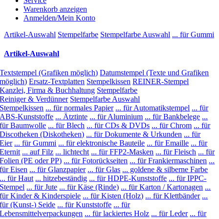
Service
Warenkorb anzeigen
Anmelden/Mein Konto
Artikel-Auswahl
Stempelfarbe
Stempelfarbe Auswahl
... für Gummi
Artikel-Auswahl
Textstempel (Grafiken möglich)
Datumstempel (Texte und Grafiken
möglich)
Ersatz-Textplatten
Stempelkissen
REINER-Stempel
Kanzlei, Firma & Buchhaltung
Stempelfarbe
Reiniger & Verdünner
Stempelfarbe Auswahl
Stempelkissen
... für normales Papier
... für Automatikstempel
... für
ABS-Kunststoffe
... Ätztinte
... für Aluminium
... für Bankbelege
...
für Baumwolle
... für Blech
... für CDs & DVDs
... für Chrom
... für
Discotheken (Diskotheken)
... für Dokumente & Urkunden
... für
Eier
... für Gummi
... für elektronische Bauteile
... für Emaille
... für
Eternit
... auf Filz
... lichtecht
... für FFP2-Masken
... für Fleisch
... für
Folien (PE oder PP)
... für Fotorückseiten
... für Frankiermaschinen
...
für Eisen
... für Glanzpapier
... für Glas
... goldene & silberne Farbe
... für Haut
... hitzebeständig
... für HDPE-Kunststoffe
... für IPPC-
Stempel
... für Jute
... für Käse (Rinde)
... für Karton / Kartonagen
...
für Kinder & Kinderspiele
... für Kisten (Holz)
... für Klettbänder
...
für (Kunst-) Seide
... für Kunststoffe
... für
Lebensmittelverpackungen
... für lackiertes Holz
... für Leder
... für