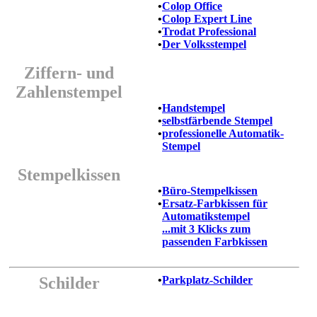
•
Colop Office
•
Colop Expert Line
•
Trodat Professional
•
Der Volksstempel
Ziffern- und
Zahlenstempel
•
Handstempel
•
selbstfärbende Stempel
•
professionelle Automatik-
Stempel
Stempelkissen
•
Büro-Stempelkissen
•
Ersatz-Farbkissen für
Automatikstempel
...mit 3 Klicks zum
passenden Farbkissen
Schilder
•
Parkplatz-Schilder