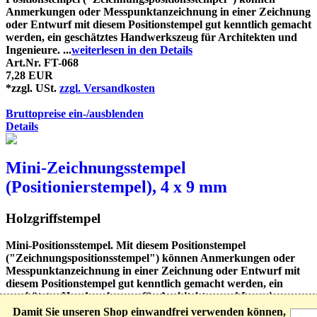
Anmerkungen oder Messpunktanzeichnung in einer Zeichnung
oder Entwurf mit diesem Positionstempel gut kenntlich gemacht
werden, ein geschätztes Handwerkszeug für Architekten und
Ingenieure. ...
weiterlesen in den Details
Art.Nr. FT-068
7,28 EUR
*zzgl. USt.
zzgl. Versandkosten
Bruttopreise ein-/ausblenden
Details
Mini-Zeichnungsstempel
(Positionierstempel), 4 x 9 mm
Holzgriffstempel
Mini-Positionsstempel. Mit diesem Positionstempel
("Zeichnungspositionsstempel") können Anmerkungen oder
Messpunktanzeichnung in einer Zeichnung oder Entwurf mit
diesem Positionstempel gut kenntlich gemacht werden, ein
geschätztes Handwerkszeug für Architekten und Ingenieure.
Der Abdruck ...
weiterlesen in den Details
Damit Sie unseren Shop einwandfrei verwenden können,