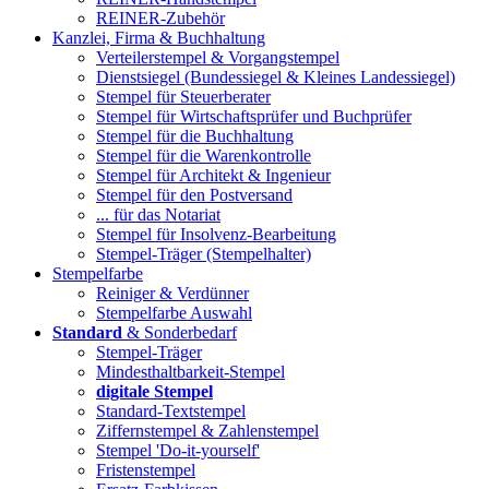
REINER-Zubehör
Kanzlei, Firma & Buchhaltung
Verteilerstempel & Vorgangstempel
Dienstsiegel (Bundessiegel & Kleines Landessiegel)
Stempel für Steuerberater
Stempel für Wirtschaftsprüfer und Buchprüfer
Stempel für die Buchhaltung
Stempel für die Warenkontrolle
Stempel für Architekt & Ingenieur
Stempel für den Postversand
... für das Notariat
Stempel für Insolvenz-Bearbeitung
Stempel-Träger (Stempelhalter)
Stempelfarbe
Reiniger & Verdünner
Stempelfarbe Auswahl
Standard
& Sonderbedarf
Stempel-Träger
Mindesthaltbarkeit-Stempel
digitale Stempel
Standard-Textstempel
Ziffernstempel & Zahlenstempel
Stempel 'Do-it-yourself'
Fristenstempel