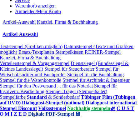
Service
Warenkorb anzeigen
Anmelden/Mein Konto
Artikel-Auswahl
Kanzlei, Firma & Buchhaltung
Artikel-Auswahl
Textstempel (Grafiken möglich)
Datumstempel (Texte und Grafiken
möglich)
Ersatz-Textplatten
Stempelkissen
REINER-Stempel
Kanzlei, Firma & Buchhaltung
Verteilerstempel & Vorgangstempel
Dienstsiegel (Bundessiegel &
Kleines Landessiegel)
Stempel für Steuerberater
Stempel für
Wirtschaftsprüfer und Buchprüfer
Stempel für die Buchhaltung
Stempel für die Warenkontrolle
Stempel für Architekt & Ingenieur
Stempel für den Postversand
... für das Notariat
Stempel für
Insolvenz-Bearbeitung
Stempel-Träger (Stempelhalter)
Stempelfarbe
Standard
& Sonderbedarf
Tübinger Film (Tübingen
auf DVD)
Dialogpost-Stempel (national)
Dialogpost international
Stempel-Discount
Volksstempel
Nachhaltig stempeln
🌿
C U S T
O M I Z E D
Digitale PDF-Stempel 💾