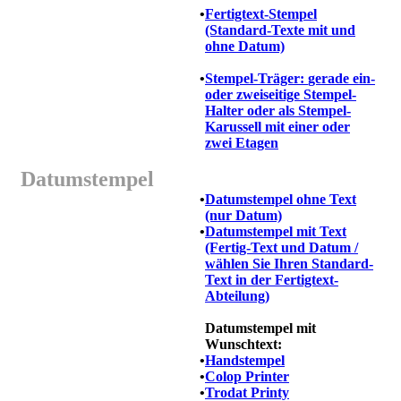
•
Fertigtext-Stempel
(Standard-Texte mit und
ohne Datum)
•
Stempel-Träger:
gerade ein-
oder zweiseitige Stempel-
Halter oder als Stempel-
Karussell mit einer oder
zwei Etagen
Datumstempel
•
Datumstempel ohne Text
(nur Datum)
•
Datumstempel mit Text
(Fertig-Text und Datum /
wählen Sie Ihren Standard-
Text in der Fertigtext-
Abteilung)
Datumstempel mit
Wunschtext:
•
Handstempel
•
Colop Printer
•
Trodat Printy