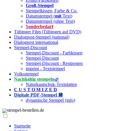
Ersatz-Farbkissen
Groß-Stempel
Stempelkissen, Farbe & Co.
Datumstempel (
mit
Text)
Datumstempel (ohne Text)
Sonderbedarf
Tübinger Film (Tübingen auf DVD)
Dialogpost-Stempel (national)
Dialogpost international
Stempel-Discount
Stempel-Discount - Farbkissen
Stempel-Discount
Stempel-Discount - Restposten
imprint - Textstempel
Volksstempel
Nachhaltig stempeln
🌿
Naturkautschuk-Textplatten
C U S T O M I Z E D
Digitale PDF-Stempel 💾
dynamische Stempel (info)
stempel-bestellen.de
Startseite