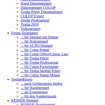
Hand-Datumstempel
Datumstempel COLOP
Trodat Printy Datumstempel
COLOP Expert
Trodat Professional
Trodat 2910
Volksstempel
Ersatz-Textplatten
... für Stempel mit Datum
... für Holzstempel
... für ALPO-Stempel
... für Colop Printer
... für Colop Office/Classic Line
... für Trodat Printy
... für Trodat Professional
... für Colop Pocketstamp
... für Trodat Mobile Printy
... für Colop Stamp Mouse
Stempelkissen
... nach Gerätenamen finden
... für Handstempel
... als Ersatzkissen
... für den Sondereinsatz
REINER-Stempel
REINER-Handstempel