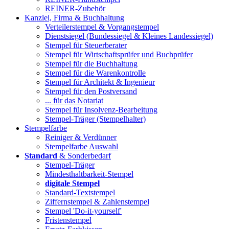
REINER-Zubehör
Kanzlei, Firma & Buchhaltung
Verteilerstempel & Vorgangstempel
Dienstsiegel (Bundessiegel & Kleines Landessiegel)
Stempel für Steuerberater
Stempel für Wirtschaftsprüfer und Buchprüfer
Stempel für die Buchhaltung
Stempel für die Warenkontrolle
Stempel für Architekt & Ingenieur
Stempel für den Postversand
... für das Notariat
Stempel für Insolvenz-Bearbeitung
Stempel-Träger (Stempelhalter)
Stempelfarbe
Reiniger & Verdünner
Stempelfarbe Auswahl
Standard
& Sonderbedarf
Stempel-Träger
Mindesthaltbarkeit-Stempel
digitale Stempel
Standard-Textstempel
Ziffernstempel & Zahlenstempel
Stempel 'Do-it-yourself'
Fristenstempel