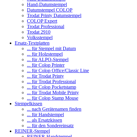
Hand-Datumstempel
Datumstempel COLOP
Trodat Printy Datumstempel
COLOP Expert
Trodat Professional
Trodat 2910
Volksstempel
Ersatz-Textplatten
... für Stempel mit Datum
... für Holzstempel
... für ALPO-Stempel
... für Colop Printer
... für Colop Office/Classic Line
... für Trodat Printy
... für Trodat Professional
... für Colop Pocketstamp
... für Trodat Mobile Printy
... für Colop Stamp Mouse
Stempelkissen
... nach Gerätenamen finden
... für Handstempel
... als Ersatzkissen
... für den Sondereinsatz
REINER-Stempel
REINER-Handstempel