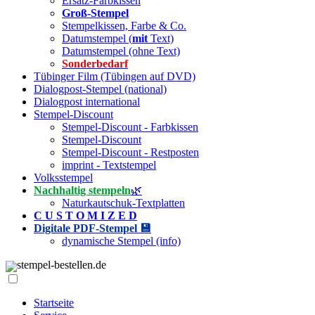
Ersatz-Farbkissen
Groß-Stempel
Stempelkissen, Farbe & Co.
Datumstempel (
mit
Text)
Datumstempel (ohne Text)
Sonderbedarf
Tübinger Film (Tübingen auf DVD)
Dialogpost-Stempel (national)
Dialogpost international
Stempel-Discount
Stempel-Discount - Farbkissen
Stempel-Discount
Stempel-Discount - Restposten
imprint - Textstempel
Volksstempel
Nachhaltig stempeln
🌿
Naturkautschuk-Textplatten
C U S T O M I Z E D
Digitale PDF-Stempel 💾
dynamische Stempel (info)
stempel-bestellen.de
Startseite