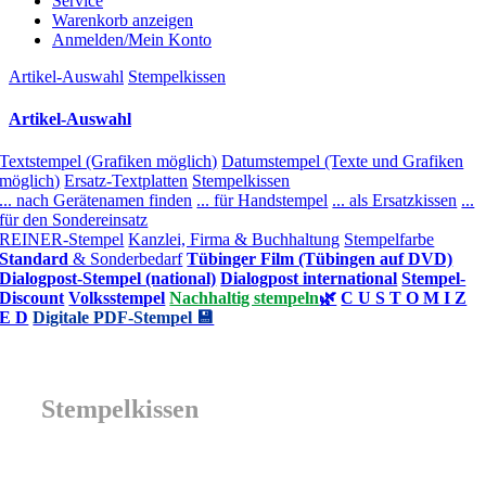
Service
Warenkorb anzeigen
Anmelden/Mein Konto
Artikel-Auswahl
Stempelkissen
Artikel-Auswahl
Textstempel (Grafiken möglich)
Datumstempel (Texte und Grafiken
möglich)
Ersatz-Textplatten
Stempelkissen
... nach Gerätenamen finden
... für Handstempel
... als Ersatzkissen
...
für den Sondereinsatz
REINER-Stempel
Kanzlei, Firma & Buchhaltung
Stempelfarbe
Standard
& Sonderbedarf
Tübinger Film (Tübingen auf DVD)
Dialogpost-Stempel (national)
Dialogpost international
Stempel-
Discount
Volksstempel
Nachhaltig stempeln
🌿
C U S T O M I Z
E D
Digitale PDF-Stempel 💾
Stempelkissen