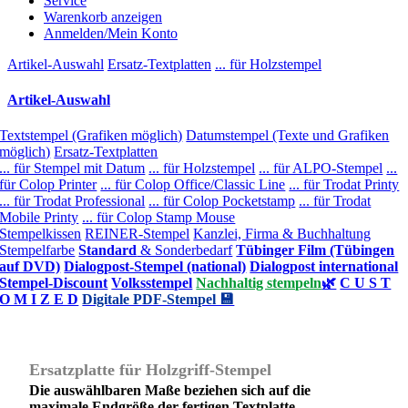
Service
Warenkorb anzeigen
Anmelden/Mein Konto
Artikel-Auswahl
Ersatz-Textplatten
... für Holzstempel
Artikel-Auswahl
Textstempel (Grafiken möglich)
Datumstempel (Texte und Grafiken
möglich)
Ersatz-Textplatten
... für Stempel mit Datum
... für Holzstempel
... für ALPO-Stempel
...
für Colop Printer
... für Colop Office/Classic Line
... für Trodat Printy
... für Trodat Professional
... für Colop Pocketstamp
... für Trodat
Mobile Printy
... für Colop Stamp Mouse
Stempelkissen
REINER-Stempel
Kanzlei, Firma & Buchhaltung
Stempelfarbe
Standard
& Sonderbedarf
Tübinger Film (Tübingen
auf DVD)
Dialogpost-Stempel (national)
Dialogpost international
Stempel-Discount
Volksstempel
Nachhaltig stempeln
🌿
C U S T
O M I Z E D
Digitale PDF-Stempel 💾
Ersatzplatte für Holzgriff-Stempel
Die auswählbaren Maße beziehen sich auf die
maximale Endgröße der fertigen Textplatte.