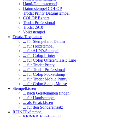
Hand-Datumstempel
Datumstempel COLOP
Trodat Printy Datumstempel
COLOP Expert
Trodat Professional
Trodat 2910
Volksstempel
Ersatz-Textplatten
... für Stempel mit Datum
... für Holzstempel
... für ALPO-Stempel
... für Colop Printer
... für Colop Office/Classic Line
... für Trodat Printy
... für Trodat Professional
... für Colop Pocketstamp
... für Trodat Mobile Printy
... für Colop Stamp Mouse
Stempelkissen
... nach Gerätenamen finden
... für Handstempel
... als Ersatzkissen
... für den Sondereinsatz
REINER-Stempel
REINER-Handstempel