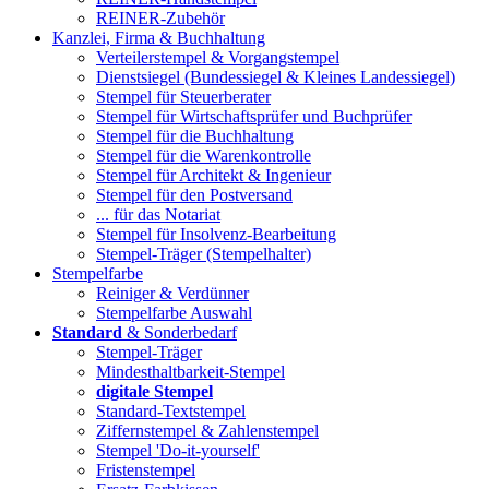
REINER-Zubehör
Kanzlei, Firma & Buchhaltung
Verteilerstempel & Vorgangstempel
Dienstsiegel (Bundessiegel & Kleines Landessiegel)
Stempel für Steuerberater
Stempel für Wirtschaftsprüfer und Buchprüfer
Stempel für die Buchhaltung
Stempel für die Warenkontrolle
Stempel für Architekt & Ingenieur
Stempel für den Postversand
... für das Notariat
Stempel für Insolvenz-Bearbeitung
Stempel-Träger (Stempelhalter)
Stempelfarbe
Reiniger & Verdünner
Stempelfarbe Auswahl
Standard
& Sonderbedarf
Stempel-Träger
Mindesthaltbarkeit-Stempel
digitale Stempel
Standard-Textstempel
Ziffernstempel & Zahlenstempel
Stempel 'Do-it-yourself'
Fristenstempel