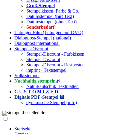
Ersatz-Farbkissen
Groß-Stempel
Stempelkissen, Farbe & Co.
Datumstempel (
mit
Text)
Datumstempel (ohne Text)
Sonderbedarf
Tübinger Film (Tübingen auf DVD)
Dialogpost-Stempel (national)
Dialogpost international
Stempel-Discount
Stempel-Discount - Farbkissen
Stempel-Discount
Stempel-Discount - Restposten
imprint - Textstempel
Volksstempel
Nachhaltig stempeln
🌿
Naturkautschuk-Textplatten
C U S T O M I Z E D
Digitale PDF-Stempel 💾
dynamische Stempel (info)
stempel-bestellen.de
Startseite