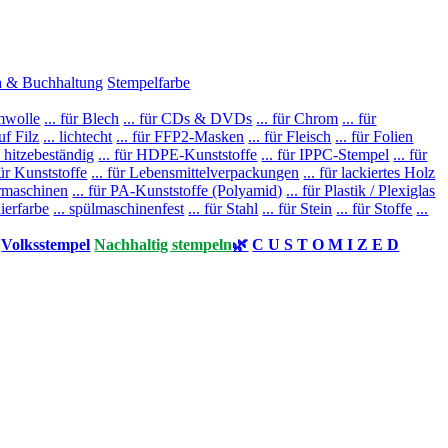
a & Buchhaltung
Stempelfarbe
umwolle
... für Blech
... für CDs & DVDs
... für Chrom
... für
auf Filz
... lichtecht
... für FFP2-Masken
... für Fleisch
... für Folien
.. hitzebeständig
... für HDPE-Kunststoffe
... für IPPC-Stempel
... für
für Kunststoffe
... für Lebensmittelverpackungen
... für lackiertes Holz
ermaschinen
... für PA-Kunststoffe (Polyamid)
... für Plastik / Plexiglas
nierfarbe
... spülmaschinenfest
... für Stahl
... für Stein
... für Stoffe
...
Volksstempel
Nachhaltig stempeln
🌿
C U S T O M I Z E D