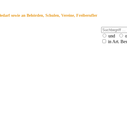
Bedarf sowie an Behörden, Schulen, Vereine, Freiberufler
und
o
in Art. Be