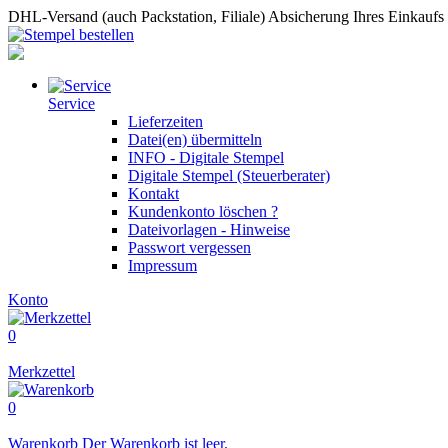
DHL-Versand (auch Packstation, Filiale)
Absicherung Ihres Einkaufs
Service
Lieferzeiten
Datei(en) übermitteln
INFO - Digitale Stempel
Digitale Stempel (Steuerberater)
Kontakt
Kundenkonto löschen ?
Dateivorlagen - Hinweise
Passwort vergessen
Impressum
Konto
0
Merkzettel
0
Warenkorb
Der Warenkorb ist leer.