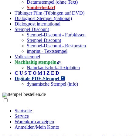
Datumstempel (ohne Text)
Sonderbedarf
Tübinger Film (Tübingen auf DVD)
Dialogpost-Stempel (national)
Dialogpost international
Stempel-Discount
Stempel-Discount - Farbkissen
Stempel-Discount
Stempel-Discount - Restposten
imprint - Textstempel
Volksstempel
Nachhaltig stempeln
🌿
Naturkautschuk-Textplatten
C U S T O M I Z E D
Digitale PDF-Stempel 💾
dynamische Stempel (info)
stempel-bestellen.de
Startseite
Service
Warenkorb anzeigen
Anmelden/Mein Konto