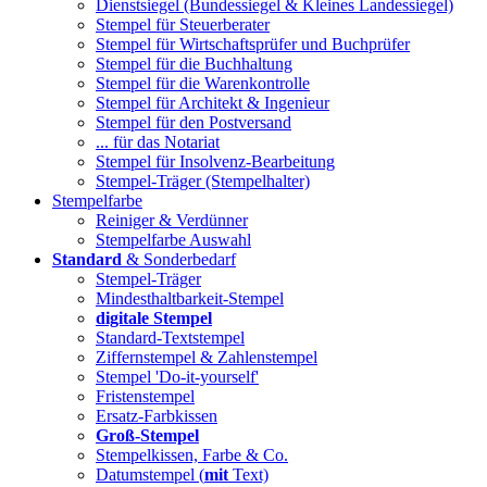
Dienstsiegel (Bundessiegel & Kleines Landessiegel)
Stempel für Steuerberater
Stempel für Wirtschaftsprüfer und Buchprüfer
Stempel für die Buchhaltung
Stempel für die Warenkontrolle
Stempel für Architekt & Ingenieur
Stempel für den Postversand
... für das Notariat
Stempel für Insolvenz-Bearbeitung
Stempel-Träger (Stempelhalter)
Stempelfarbe
Reiniger & Verdünner
Stempelfarbe Auswahl
Standard
& Sonderbedarf
Stempel-Träger
Mindesthaltbarkeit-Stempel
digitale Stempel
Standard-Textstempel
Ziffernstempel & Zahlenstempel
Stempel 'Do-it-yourself'
Fristenstempel
Ersatz-Farbkissen
Groß-Stempel
Stempelkissen, Farbe & Co.
Datumstempel (
mit
Text)