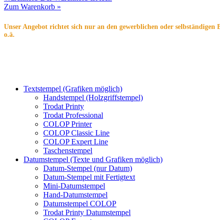
Zum Warenkorb »
Unser Angebot richtet sich nur an den gewerblichen oder selbständigen 
o.ä.
Textstempel (Grafiken möglich)
Handstempel (Holzgriffstempel)
Trodat Printy
Trodat Professional
COLOP Printer
COLOP Classic Line
COLOP Expert Line
Taschenstempel
Datumstempel (Texte und Grafiken möglich)
Datum-Stempel (nur Datum)
Datum-Stempel mit Fertigtext
Mini-Datumstempel
Hand-Datumstempel
Datumstempel COLOP
Trodat Printy Datumstempel