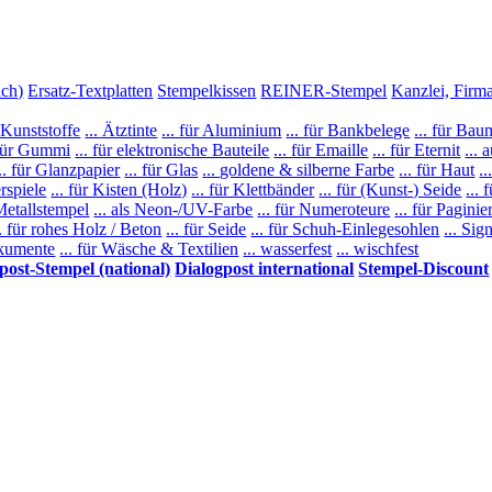
ich)
Ersatz-Textplatten
Stempelkissen
REINER-Stempel
Kanzlei, Firm
-Kunststoffe
... Ätztinte
... für Aluminium
... für Bankbelege
... für Ba
 für Gummi
... für elektronische Bauteile
... für Emaille
... für Eternit
... 
... für Glanzpapier
... für Glas
... goldene & silberne Farbe
... für Haut
.
rspiele
... für Kisten (Holz)
... für Klettbänder
... für (Kunst-) Seide
... 
 Metallstempel
... als Neon-/UV-Farbe
... für Numeroteure
... für Pagini
.. für rohes Holz / Beton
... für Seide
... für Schuh-Einlegesohlen
... Sig
okumente
... für Wäsche & Textilien
... wasserfest
... wischfest
post-Stempel (national)
Dialogpost international
Stempel-Discount