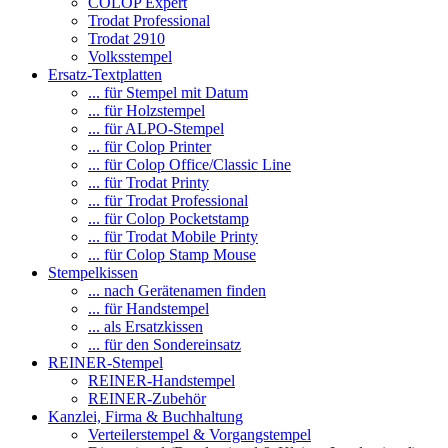
COLOP Expert
Trodat Professional
Trodat 2910
Volksstempel
Ersatz-Textplatten
... für Stempel mit Datum
... für Holzstempel
... für ALPO-Stempel
... für Colop Printer
... für Colop Office/Classic Line
... für Trodat Printy
... für Trodat Professional
... für Colop Pocketstamp
... für Trodat Mobile Printy
... für Colop Stamp Mouse
Stempelkissen
... nach Gerätenamen finden
... für Handstempel
... als Ersatzkissen
... für den Sondereinsatz
REINER-Stempel
REINER-Handstempel
REINER-Zubehör
Kanzlei, Firma & Buchhaltung
Verteilerstempel & Vorgangstempel