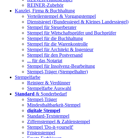
REINER-Zubehör
Kanzlei, Firma & Buchhaltung
Verteilerstempel & Vorgangstempel
Dienstsiegel (Bundessiegel & Kleines Landessiegel)
Stempel für Steuerberater
Stempel für Wirtschaftsprüfer und Buchprüfer
Stempel für die Buchhaltung
Stempel für die Warenkontrolle
Stempel für Architekt & Ingenieur
Stempel für den Postversand
... für das Notariat
Stempel für Insolvenz-Bearbeitung
Stempel-Träger (Stempelhalter)
Stempelfarbe
Reiniger & Verdünner
Stempelfarbe Auswahl
Standard
& Sonderbedarf
Stempel-Träger
Mindesthaltbarkeit-Stempel
digitale Stempel
Standard-Textstempel
Ziffernstempel & Zahlenstempel
Stempel 'Do-it-yourself'
Fristenstempel