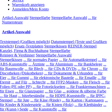
Service
Warenkorb anzeigen
Anmelden/Mein Konto
Artikel-Auswahl
Stempelfarbe
Stempelfarbe Auswahl
... für
Numeroteure
Artikel-Auswahl
Textstempel (Grafiken möglich)
Datumstempel (Texte und Grafiken
möglich)
Ersatz-Textplatten
Stempelkissen
REINER-Stempel
Kanzlei, Firma & Buchhaltung
Stempelfarbe
Reiniger & Verdünner
Stempelfarbe Auswahl
Stempelkissen
... für normales Papier
... für Automatikstempel
... für
ABS-Kunststoffe
... Ätztinte
... für Aluminium
... für Bankbelege
...
für Baumwolle
... für Blech
... für CDs & DVDs
... für Chrom
... für
Discotheken (Diskotheken)
... für Dokumente & Urkunden
... für
Eier
... für Gummi
... für elektronische Bauteile
... für Emaille
... für
Eternit
... auf Filz
... lichtecht
... für FFP2-Masken
... für Fleisch
... für
Folien (PE oder PP)
... für Fotorückseiten
... für Frankiermaschinen
...
für Eisen
... für Glanzpapier
... für Glas
... goldene & silberne Farbe
... für Haut
... hitzebeständig
... für HDPE-Kunststoffe
... für IPPC-
Stempel
... für Jute
... für Käse (Rinde)
... für Karton / Kartonagen
...
für Kinder & Kinderspiele
... für Kisten (Holz)
... für Klettbänder
...
für (Kunst-) Seide
... für Kunststoffe
... für