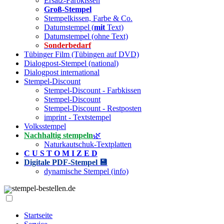
Ersatz-Farbkissen
Groß-Stempel
Stempelkissen, Farbe & Co.
Datumstempel (
mit
Text)
Datumstempel (ohne Text)
Sonderbedarf
Tübinger Film (Tübingen auf DVD)
Dialogpost-Stempel (national)
Dialogpost international
Stempel-Discount
Stempel-Discount - Farbkissen
Stempel-Discount
Stempel-Discount - Restposten
imprint - Textstempel
Volksstempel
Nachhaltig stempeln
🌿
Naturkautschuk-Textplatten
C U S T O M I Z E D
Digitale PDF-Stempel 💾
dynamische Stempel (info)
stempel-bestellen.de
Startseite