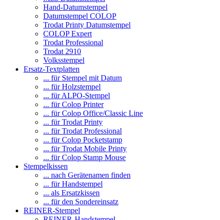
Hand-Datumstempel
Datumstempel COLOP
Trodat Printy Datumstempel
COLOP Expert
Trodat Professional
Trodat 2910
Volksstempel
Ersatz-Textplatten
... für Stempel mit Datum
... für Holzstempel
... für ALPO-Stempel
... für Colop Printer
... für Colop Office/Classic Line
... für Trodat Printy
... für Trodat Professional
... für Colop Pocketstamp
... für Trodat Mobile Printy
... für Colop Stamp Mouse
Stempelkissen
... nach Gerätenamen finden
... für Handstempel
... als Ersatzkissen
... für den Sondereinsatz
REINER-Stempel
REINER-Handstempel