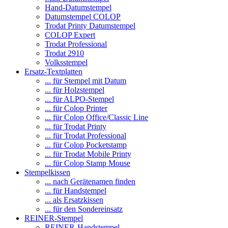
Hand-Datumstempel
Datumstempel COLOP
Trodat Printy Datumstempel
COLOP Expert
Trodat Professional
Trodat 2910
Volksstempel
Ersatz-Textplatten
... für Stempel mit Datum
... für Holzstempel
... für ALPO-Stempel
... für Colop Printer
... für Colop Office/Classic Line
... für Trodat Printy
... für Trodat Professional
... für Colop Pocketstamp
... für Trodat Mobile Printy
... für Colop Stamp Mouse
Stempelkissen
... nach Gerätenamen finden
... für Handstempel
... als Ersatzkissen
... für den Sondereinsatz
REINER-Stempel
REINER-Handstempel