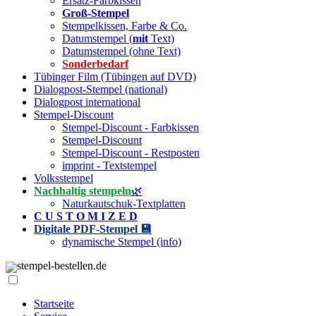
Ersatz-Farbkissen
Groß-Stempel
Stempelkissen, Farbe & Co.
Datumstempel (
mit
Text)
Datumstempel (ohne Text)
Sonderbedarf
Tübinger Film (Tübingen auf DVD)
Dialogpost-Stempel (national)
Dialogpost international
Stempel-Discount
Stempel-Discount - Farbkissen
Stempel-Discount
Stempel-Discount - Restposten
imprint - Textstempel
Volksstempel
Nachhaltig stempeln
🌿
Naturkautschuk-Textplatten
C U S T O M I Z E D
Digitale PDF-Stempel 💾
dynamische Stempel (info)
stempel-bestellen.de
Startseite