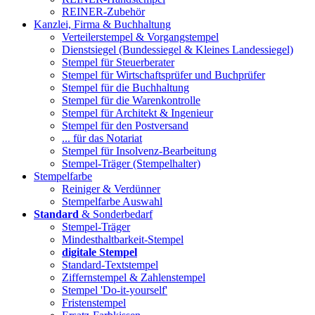
REINER-Zubehör
Kanzlei, Firma & Buchhaltung
Verteilerstempel & Vorgangstempel
Dienstsiegel (Bundessiegel & Kleines Landessiegel)
Stempel für Steuerberater
Stempel für Wirtschaftsprüfer und Buchprüfer
Stempel für die Buchhaltung
Stempel für die Warenkontrolle
Stempel für Architekt & Ingenieur
Stempel für den Postversand
... für das Notariat
Stempel für Insolvenz-Bearbeitung
Stempel-Träger (Stempelhalter)
Stempelfarbe
Reiniger & Verdünner
Stempelfarbe Auswahl
Standard
& Sonderbedarf
Stempel-Träger
Mindesthaltbarkeit-Stempel
digitale Stempel
Standard-Textstempel
Ziffernstempel & Zahlenstempel
Stempel 'Do-it-yourself'
Fristenstempel