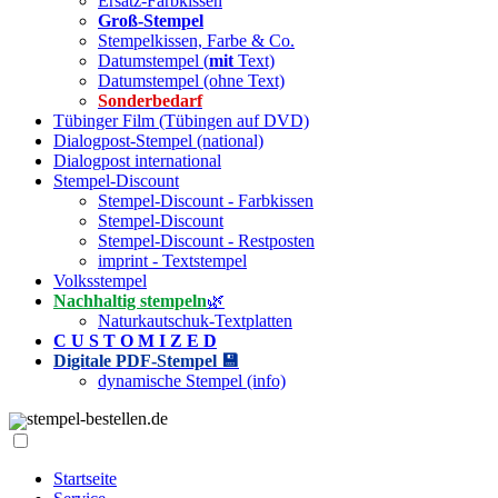
Ersatz-Farbkissen
Groß-Stempel
Stempelkissen, Farbe & Co.
Datumstempel (
mit
Text)
Datumstempel (ohne Text)
Sonderbedarf
Tübinger Film (Tübingen auf DVD)
Dialogpost-Stempel (national)
Dialogpost international
Stempel-Discount
Stempel-Discount - Farbkissen
Stempel-Discount
Stempel-Discount - Restposten
imprint - Textstempel
Volksstempel
Nachhaltig stempeln
🌿
Naturkautschuk-Textplatten
C U S T O M I Z E D
Digitale PDF-Stempel 💾
dynamische Stempel (info)
stempel-bestellen.de
Startseite