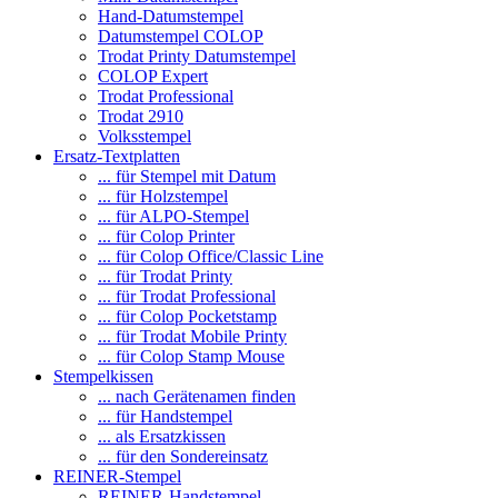
Hand-Datumstempel
Datumstempel COLOP
Trodat Printy Datumstempel
COLOP Expert
Trodat Professional
Trodat 2910
Volksstempel
Ersatz-Textplatten
... für Stempel mit Datum
... für Holzstempel
... für ALPO-Stempel
... für Colop Printer
... für Colop Office/Classic Line
... für Trodat Printy
... für Trodat Professional
... für Colop Pocketstamp
... für Trodat Mobile Printy
... für Colop Stamp Mouse
Stempelkissen
... nach Gerätenamen finden
... für Handstempel
... als Ersatzkissen
... für den Sondereinsatz
REINER-Stempel
REINER-Handstempel