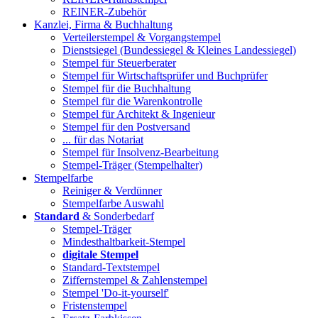
REINER-Zubehör
Kanzlei, Firma & Buchhaltung
Verteilerstempel & Vorgangstempel
Dienstsiegel (Bundessiegel & Kleines Landessiegel)
Stempel für Steuerberater
Stempel für Wirtschaftsprüfer und Buchprüfer
Stempel für die Buchhaltung
Stempel für die Warenkontrolle
Stempel für Architekt & Ingenieur
Stempel für den Postversand
... für das Notariat
Stempel für Insolvenz-Bearbeitung
Stempel-Träger (Stempelhalter)
Stempelfarbe
Reiniger & Verdünner
Stempelfarbe Auswahl
Standard
& Sonderbedarf
Stempel-Träger
Mindesthaltbarkeit-Stempel
digitale Stempel
Standard-Textstempel
Ziffernstempel & Zahlenstempel
Stempel 'Do-it-yourself'
Fristenstempel