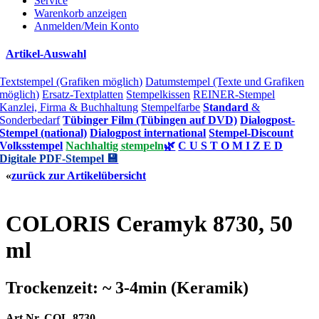
Service
Warenkorb anzeigen
Anmelden/Mein Konto
Artikel-Auswahl
Textstempel (Grafiken möglich)
Datumstempel (Texte und Grafiken
möglich)
Ersatz-Textplatten
Stempelkissen
REINER-Stempel
Kanzlei, Firma & Buchhaltung
Stempelfarbe
Standard
&
Sonderbedarf
Tübinger Film (Tübingen auf DVD)
Dialogpost-
Stempel (national)
Dialogpost international
Stempel-Discount
Volksstempel
Nachhaltig stempeln
🌿
C U S T O M I Z E D
Digitale PDF-Stempel 💾
«
zurück zur Artikelübersicht
COLORIS Ceramyk 8730, 50
ml
Trockenzeit: ~ 3-4min (Keramik)
Art.Nr. COL-8730