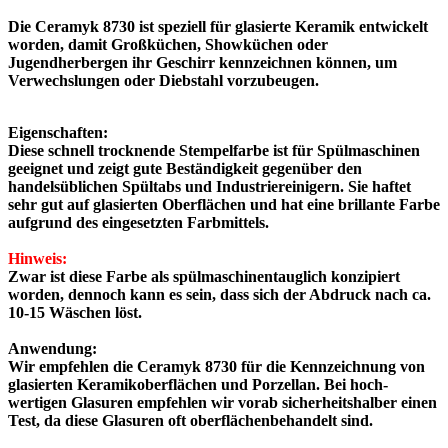
Die
Ceramyk 8730
ist speziell für glasierte Keramik entwickelt
worden, damit Großküchen, Showküchen oder
Jugendherbergen ihr Geschirr kennzeichnen können, um
Verwechslungen oder Diebstahl vorzubeugen.
Eigenschaften:
Diese schnell trocknende
Stempelfarbe
ist für
Spülmaschinen
geeignet und zeigt gute Beständigkeit gegenüber den
handelsüblichen Spültabs und Industriereinigern. Sie haftet
sehr gut auf glasierten Oberflächen und hat eine brillante Farbe
aufgrund des eingesetzten Farbmittels.
Hinweis:
Zwar ist diese Farbe als spülmaschinentauglich konzipiert
worden, dennoch kann es sein, dass sich der Abdruck nach ca.
10-15 Wäschen löst.
Anwendung:
Wir empfehlen die
Ceramyk 8730
für die Kennzeichnung von
glasierten Keramik­oberflächen und Porzellan. Bei hoch­
wertigen Glasuren empfehlen wir vorab sicherheitshalber einen
Test, da diese Glasuren oft oberflächenbehandelt sind.