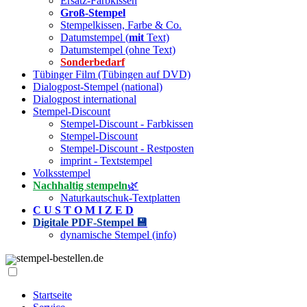
Ersatz-Farbkissen
Groß-Stempel
Stempelkissen, Farbe & Co.
Datumstempel (
mit
Text)
Datumstempel (ohne Text)
Sonderbedarf
Tübinger Film (Tübingen auf DVD)
Dialogpost-Stempel (national)
Dialogpost international
Stempel-Discount
Stempel-Discount - Farbkissen
Stempel-Discount
Stempel-Discount - Restposten
imprint - Textstempel
Volksstempel
Nachhaltig stempeln
🌿
Naturkautschuk-Textplatten
C U S T O M I Z E D
Digitale PDF-Stempel 💾
dynamische Stempel (info)
stempel-bestellen.de
Startseite