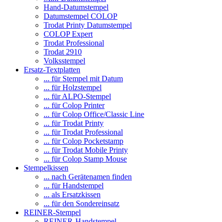
Hand-Datumstempel
Datumstempel COLOP
Trodat Printy Datumstempel
COLOP Expert
Trodat Professional
Trodat 2910
Volksstempel
Ersatz-Textplatten
... für Stempel mit Datum
... für Holzstempel
... für ALPO-Stempel
... für Colop Printer
... für Colop Office/Classic Line
... für Trodat Printy
... für Trodat Professional
... für Colop Pocketstamp
... für Trodat Mobile Printy
... für Colop Stamp Mouse
Stempelkissen
... nach Gerätenamen finden
... für Handstempel
... als Ersatzkissen
... für den Sondereinsatz
REINER-Stempel
REINER-Handstempel