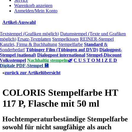
Service
Warenkorb anzeigen
Anmelden/Mein Konto
Artikel-Auswahl
Textstempel (Grafiken möglich)
Datumstempel (Texte und Grafiken
möglich)
Ersatz-Textplatten
Stempelkissen
REINER-Stempel
Kanzlei, Firma & Buchhaltung
Stempelfarbe
Standard
&
Sonderbedarf
Tübinger Film (Tübingen auf DVD)
Dialogpost-
Stempel (national)
Dialogpost international
Stempel-Discount
Volksstempel
Nachhaltig stempeln
🌿
C U S T O M I Z E D
Digitale PDF-Stempel 💾
«
zurück zur Artikelübersicht
COLORIS Stempelfarbe HT
117 P, Flasche mit 50 ml
Hochtemperaturbeständige Stempelfarbe
sowohl für nicht saugfähige als auch