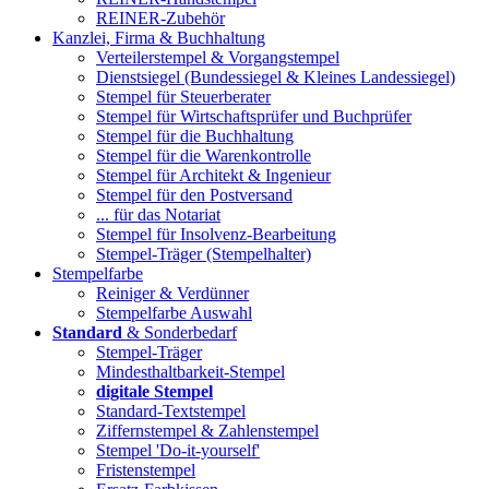
REINER-Zubehör
Kanzlei, Firma & Buchhaltung
Verteilerstempel & Vorgangstempel
Dienstsiegel (Bundessiegel & Kleines Landessiegel)
Stempel für Steuerberater
Stempel für Wirtschaftsprüfer und Buchprüfer
Stempel für die Buchhaltung
Stempel für die Warenkontrolle
Stempel für Architekt & Ingenieur
Stempel für den Postversand
... für das Notariat
Stempel für Insolvenz-Bearbeitung
Stempel-Träger (Stempelhalter)
Stempelfarbe
Reiniger & Verdünner
Stempelfarbe Auswahl
Standard
& Sonderbedarf
Stempel-Träger
Mindesthaltbarkeit-Stempel
digitale Stempel
Standard-Textstempel
Ziffernstempel & Zahlenstempel
Stempel 'Do-it-yourself'
Fristenstempel