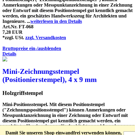
Anmerkungen oder Messpunktanzeichnung in einer Zeichnung
oder Entwurf mit diesem Positionstempel gut kenntlich gemacht
werden, ein geschätztes Handwerkszeug für Architekten und
Ingenieure. ...
weiterlesen in den Details
Art.Nr. FT-068
7,28 EUR
*zzgl. USt.
zzgl. Versandkosten
Bruttopreise ein-/ausblenden
Details
Mini-Zeichnungsstempel
(Positionierstempel), 4 x 9 mm
Holzgriffstempel
Mini-Positionsstempel. Mit diesem Positionstempel
("Zeichnungspositionsstempel") können Anmerkungen oder
Messpunktanzeichnung in einer Zeichnung oder Entwurf mit
diesem Positionstempel gut kenntlich gemacht werden, ein
geschätztes Handwerkszeug für Architekten und Ingenieure.
Der Abdruck ...
weiterlesen in den Details
Damit Sie unseren Shop einwandfrei verwenden können,