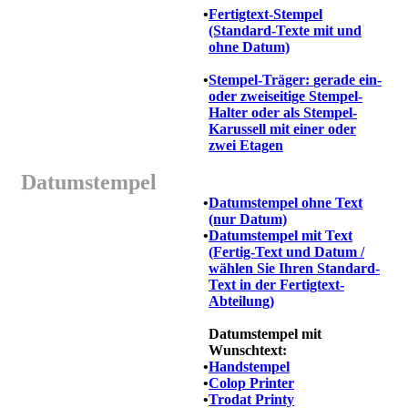
•
Fertigtext-Stempel
(Standard-Texte mit und
ohne Datum)
•
Stempel-Träger:
gerade ein-
oder zweiseitige Stempel-
Halter oder als Stempel-
Karussell mit einer oder
zwei Etagen
Datumstempel
•
Datumstempel ohne Text
(nur Datum)
•
Datumstempel mit Text
(Fertig-Text und Datum /
wählen Sie Ihren Standard-
Text in der Fertigtext-
Abteilung)
Datumstempel mit
Wunschtext:
•
Handstempel
•
Colop Printer
•
Trodat Printy