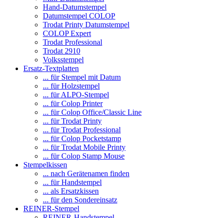
Hand-Datumstempel
Datumstempel COLOP
Trodat Printy Datumstempel
COLOP Expert
Trodat Professional
Trodat 2910
Volksstempel
Ersatz-Textplatten
... für Stempel mit Datum
... für Holzstempel
... für ALPO-Stempel
... für Colop Printer
... für Colop Office/Classic Line
... für Trodat Printy
... für Trodat Professional
... für Colop Pocketstamp
... für Trodat Mobile Printy
... für Colop Stamp Mouse
Stempelkissen
... nach Gerätenamen finden
... für Handstempel
... als Ersatzkissen
... für den Sondereinsatz
REINER-Stempel
REINER-Handstempel