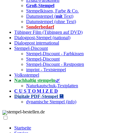
Ersatz-Farbkissen
Groß-Stempel
Stempelkissen, Farbe & Co.
Datumstempel (
mit
Text)
Datumstempel (ohne Text)
Sonderbedarf
Tübinger Film (Tübingen auf DVD)
Dialogpost-Stempel (national)
Dialogpost international
Stempel-Discount
Stempel-Discount - Farbkissen
Stempel-Discount
Stempel-Discount - Restposten
imprint - Textstempel
Volksstempel
Nachhaltig stempeln
🌿
Naturkautschuk-Textplatten
C U S T O M I Z E D
Digitale PDF-Stempel 💾
dynamische Stempel (info)
stempel-bestellen.de
Startseite