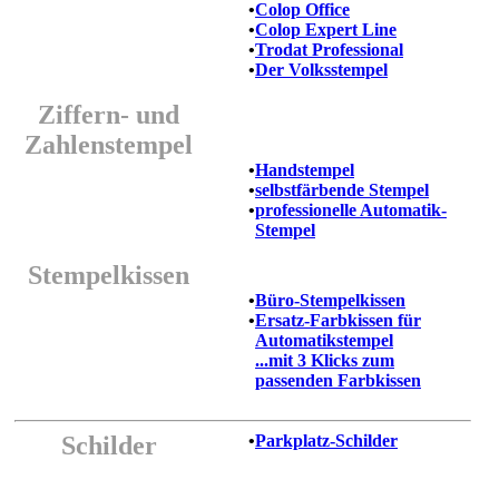
•
Colop Office
•
Colop Expert Line
•
Trodat Professional
•
Der Volksstempel
Ziffern- und
Zahlenstempel
•
Handstempel
•
selbstfärbende Stempel
•
professionelle Automatik-
Stempel
Stempelkissen
•
Büro-Stempelkissen
•
Ersatz-Farbkissen für
Automatikstempel
...mit 3 Klicks zum
passenden Farbkissen
Schilder
•
Parkplatz-Schilder