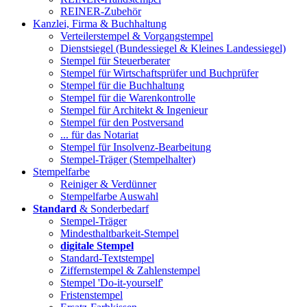
REINER-Zubehör
Kanzlei, Firma & Buchhaltung
Verteilerstempel & Vorgangstempel
Dienstsiegel (Bundessiegel & Kleines Landessiegel)
Stempel für Steuerberater
Stempel für Wirtschaftsprüfer und Buchprüfer
Stempel für die Buchhaltung
Stempel für die Warenkontrolle
Stempel für Architekt & Ingenieur
Stempel für den Postversand
... für das Notariat
Stempel für Insolvenz-Bearbeitung
Stempel-Träger (Stempelhalter)
Stempelfarbe
Reiniger & Verdünner
Stempelfarbe Auswahl
Standard
& Sonderbedarf
Stempel-Träger
Mindesthaltbarkeit-Stempel
digitale Stempel
Standard-Textstempel
Ziffernstempel & Zahlenstempel
Stempel 'Do-it-yourself'
Fristenstempel