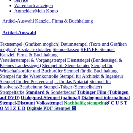
Service
Warenkorb anzeigen
Anmelden/Mein Konto
Artikel-Auswahl
Kanzlei, Firma & Buchhaltung
Artikel-Auswahl
Textstempel (Grafiken möglich)
Datumstempel (Texte und Grafiken
möglich)
Ersatz-Textplatten
Stempelkissen
REINER-Stempel
Kanzlei, Firma & Buchhaltung
Verteilerstempel & Vorgangstempel
Dienstsiegel (Bundessiegel &
Kleines Landessiegel)
Stempel für Steuerberater
Stempel für
Wirtschaftsprüfer und Buchprüfer
Stempel für die Buchhaltung
Stempel für die Warenkontrolle
Stempel für Architekt & Ingenieur
Stempel für den Postversand
... für das Notariat
Stempel für
Insolvenz-Bearbeitung
Stempel-Träger (Stempelhalter)
Stempelfarbe
Standard
& Sonderbedarf
Tübinger Film (Tübingen
auf DVD)
Dialogpost-Stempel (national)
Dialogpost international
Stempel-Discount
Volksstempel
Nachhaltig stempeln
🌿
C U S T
O M I Z E D
Digitale PDF-Stempel 💾