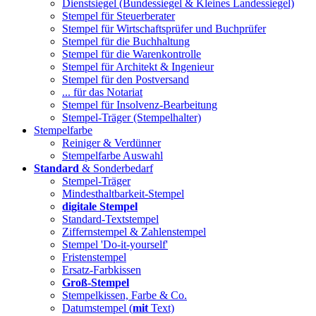
Dienstsiegel (Bundessiegel & Kleines Landessiegel)
Stempel für Steuerberater
Stempel für Wirtschaftsprüfer und Buchprüfer
Stempel für die Buchhaltung
Stempel für die Warenkontrolle
Stempel für Architekt & Ingenieur
Stempel für den Postversand
... für das Notariat
Stempel für Insolvenz-Bearbeitung
Stempel-Träger (Stempelhalter)
Stempelfarbe
Reiniger & Verdünner
Stempelfarbe Auswahl
Standard
& Sonderbedarf
Stempel-Träger
Mindesthaltbarkeit-Stempel
digitale Stempel
Standard-Textstempel
Ziffernstempel & Zahlenstempel
Stempel 'Do-it-yourself'
Fristenstempel
Ersatz-Farbkissen
Groß-Stempel
Stempelkissen, Farbe & Co.
Datumstempel (
mit
Text)