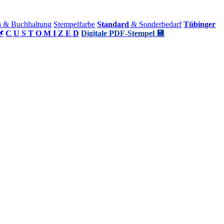
a & Buchhaltung
Stempelfarbe
Standard
& Sonderbedarf
Tübinger

C U S T O M I Z E D
Digitale PDF-Stempel 💾