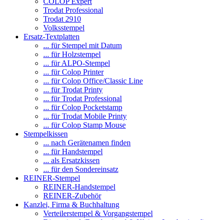
COLOP Expert
Trodat Professional
Trodat 2910
Volksstempel
Ersatz-Textplatten
... für Stempel mit Datum
... für Holzstempel
... für ALPO-Stempel
... für Colop Printer
... für Colop Office/Classic Line
... für Trodat Printy
... für Trodat Professional
... für Colop Pocketstamp
... für Trodat Mobile Printy
... für Colop Stamp Mouse
Stempelkissen
... nach Gerätenamen finden
... für Handstempel
... als Ersatzkissen
... für den Sondereinsatz
REINER-Stempel
REINER-Handstempel
REINER-Zubehör
Kanzlei, Firma & Buchhaltung
Verteilerstempel & Vorgangstempel