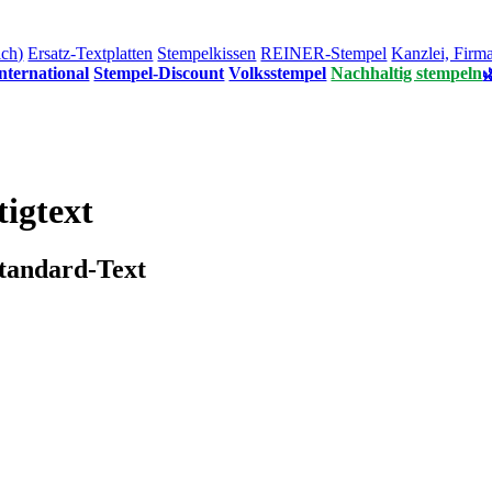
ich)
Ersatz-Textplatten
Stempelkissen
REINER-Stempel
Kanzlei, Firm
nternational
Stempel-Discount
Volksstempel
Nachhaltig stempeln

igtext
tandard-Text