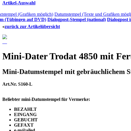
Artikel-Auswahl
xtstempel (Grafiken möglich)
Datumstempel (Texte und Grafiken mögl
lm (Tübingen auf DVD)
Dialogpost-Stempel (national)
Dialogpost i
«
zurück zur Artikelübersicht
Mini-Dater Trodat 4850 mit Fert
Mini-Datumstempel mit gebräuchlichem S
Art.Nr. S160-L
Beliebter mini-Datumstempel für Vermerke:
BEZAHLT
EINGANG
GEBUCHT
GEFAXT
e-m@ailed