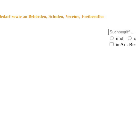
Bedarf sowie an Behörden, Schulen, Vereine, Freiberufler
und
o
in Art. Be