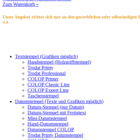
Zum Warenkorb »
Unser Angebot richtet sich nur an den gewerblichen oder selbständigen 
o.ä.
Textstempel (Grafiken möglich)
Handstempel (Holzgriffstempel)
Trodat Printy
Trodat Professional
COLOP Printer
COLOP Classic Line
COLOP Expert Line
Taschenstempel
Datumstempel (Texte und Grafiken möglich)
Datum-Stempel (nur Datum)
Datum-Stempel mit Fertigtext
Mini-Datumstempel
Hand-Datumstempel
Datumstempel COLOP
Trodat Printy Datumstempel