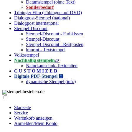
Datumstempel (ohne Text)
Sonderbedarf
Tübinger Film (Tübingen auf DVD)
Dialogpost-Stempel (national)
Dialogpost international
Stempel-Discount
Stempel-Discount - Farbkissen
Stempel-Discount
Stempel-Discount - Restposten
imprint - Textstempel
Volksstempel
Nachhaltig stempeln
🌿
Naturkautschuk-Textplatten
C U S T O M I Z E D
Digitale PDF-Stempel 💾
dynamische Stempel (info)
stempel-bestellen.de
Startseite
Service
Warenkorb anzeigen
Anmelden/Mein Konto