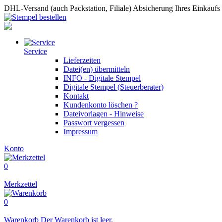
DHL-Versand (auch Packstation, Filiale)
Absicherung Ihres Einkaufs
Service
Lieferzeiten
Datei(en) übermitteln
INFO - Digitale Stempel
Digitale Stempel (Steuerberater)
Kontakt
Kundenkonto löschen ?
Dateivorlagen - Hinweise
Passwort vergessen
Impressum
Konto
0
Merkzettel
0
Warenkorb
Der Warenkorb ist leer.