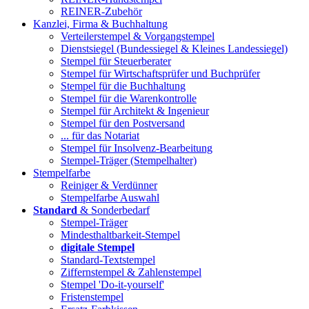
REINER-Zubehör
Kanzlei, Firma & Buchhaltung
Verteilerstempel & Vorgangstempel
Dienstsiegel (Bundessiegel & Kleines Landessiegel)
Stempel für Steuerberater
Stempel für Wirtschaftsprüfer und Buchprüfer
Stempel für die Buchhaltung
Stempel für die Warenkontrolle
Stempel für Architekt & Ingenieur
Stempel für den Postversand
... für das Notariat
Stempel für Insolvenz-Bearbeitung
Stempel-Träger (Stempelhalter)
Stempelfarbe
Reiniger & Verdünner
Stempelfarbe Auswahl
Standard
& Sonderbedarf
Stempel-Träger
Mindesthaltbarkeit-Stempel
digitale Stempel
Standard-Textstempel
Ziffernstempel & Zahlenstempel
Stempel 'Do-it-yourself'
Fristenstempel