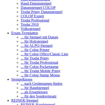
Hand-Datumstempel
Datumstempel COLOP
Trodat Printy Datumstempel
COLOP Expert
Trodat Professional
Trodat 2910
Volksstempel
Ersatz-Textplatten
... für Stempel mit Datum
... für Holzstempel
... für ALPO-Stempel
... für Colop Printer
... für Colop Office/Classic Line
... für Trodat Printy
... für Trodat Professional
... für Colop Pocketstamp
... für Trodat Mobile Printy
... für Colop Stamp Mouse
Stempelkissen
... nach Gerätenamen finden
... für Handstempel
... als Ersatzkissen
... für den Sondereinsatz
REINER-Stempel
REINER-Handstempel