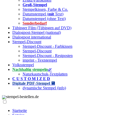
Ersatz-Farbkissen
Groß-Stempel
Stempelkissen, Farbe & Co.
Datumstempel (
mit
Text)
Datumstempel (ohne Text)
Sonderbedarf
Tübinger Film (Tübingen auf DVD)
Dialogpost-Stempel (national)
Dialogpost international
Stempel-Discount
Stempel-Discount - Farbkissen
Stempel-Discount
Stempel-Discount - Restposten
imprint - Textstempel
Volksstempel
Nachhaltig stempeln
🌿
Naturkautschuk-Textplatten
C U S T O M I Z E D
Digitale PDF-Stempel 💾
dynamische Stempel (info)
stempel-bestellen.de
Startseite