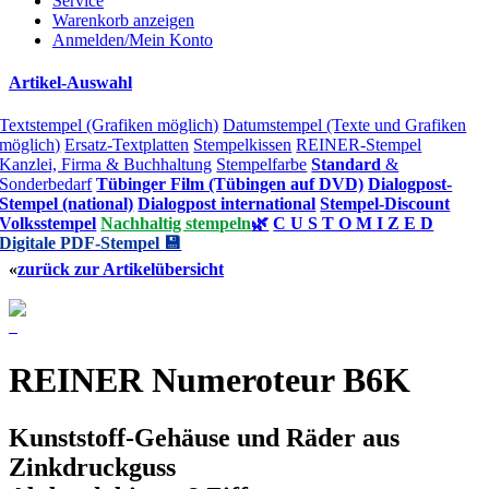
Service
Warenkorb anzeigen
Anmelden/Mein Konto
Artikel-Auswahl
Textstempel (Grafiken möglich)
Datumstempel (Texte und Grafiken
möglich)
Ersatz-Textplatten
Stempelkissen
REINER-Stempel
Kanzlei, Firma & Buchhaltung
Stempelfarbe
Standard
&
Sonderbedarf
Tübinger Film (Tübingen auf DVD)
Dialogpost-
Stempel (national)
Dialogpost international
Stempel-Discount
Volksstempel
Nachhaltig stempeln
🌿
C U S T O M I Z E D
Digitale PDF-Stempel 💾
«
zurück zur Artikelübersicht
REINER Numeroteur B6K
Kunststoff-Gehäuse und Räder aus
Zinkdruckguss