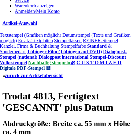
Service
Warenkorb anzeigen
Anmelden/Mein Konto
Artikel-Auswahl
Textstempel (Grafiken möglich)
Datumstempel (Texte und Grafiken
möglich)
Ersatz-Textplatten
Stempelkissen
REINER-Stempel
Kanzlei, Firma & Buchhaltung
Stempelfarbe
Standard
&
Sonderbedarf
Tübinger Film (Tübingen auf DVD)
Dialogpost-
Stempel (national)
Dialogpost international
Stempel-Discount
Volksstempel
Nachhaltig stempeln
🌿
C U S T O M I Z E D
Digitale PDF-Stempel 💾
«
zurück zur Artikelübersicht
Trodat 4813, Fertigtext
'GESCANNT' plus Datum
Abdruckgröße: Breite ca. 55 mm x Höhe
ca. 4 mm