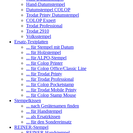
Hand-Datumstempel
Datumstempel COLOP
Trodat Printy Datumstempel
COLOP Expert
Trodat Professional
Trodat 2910
Volksstempel
Ersatz-Textplatten
... für Stempel mit Datum
... für Holzstempel
... für ALPO-Stempel
... für Colop Printer
... für Colop Office/Classic Line
... für Trodat Printy
... für Trodat Professional
... für Colop Pocketstamp
... für Trodat Mobile Printy
... für Colop Stamp Mouse
Stempelkissen
... nach Gerätenamen finden
... für Handstempel
... als Ersatzkissen
... für den Sondereinsatz
REINER-Stempel
REINER-Handstempel