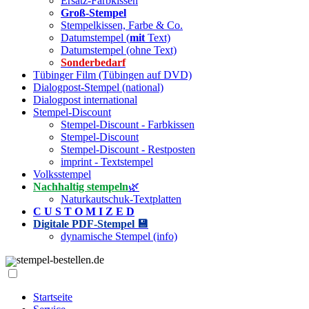
Ersatz-Farbkissen
Groß-Stempel
Stempelkissen, Farbe & Co.
Datumstempel (
mit
Text)
Datumstempel (ohne Text)
Sonderbedarf
Tübinger Film (Tübingen auf DVD)
Dialogpost-Stempel (national)
Dialogpost international
Stempel-Discount
Stempel-Discount - Farbkissen
Stempel-Discount
Stempel-Discount - Restposten
imprint - Textstempel
Volksstempel
Nachhaltig stempeln
🌿
Naturkautschuk-Textplatten
C U S T O M I Z E D
Digitale PDF-Stempel 💾
dynamische Stempel (info)
stempel-bestellen.de
Startseite