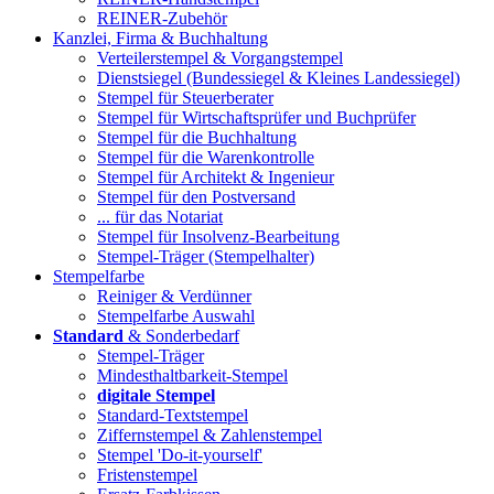
REINER-Zubehör
Kanzlei, Firma & Buchhaltung
Verteilerstempel & Vorgangstempel
Dienstsiegel (Bundessiegel & Kleines Landessiegel)
Stempel für Steuerberater
Stempel für Wirtschaftsprüfer und Buchprüfer
Stempel für die Buchhaltung
Stempel für die Warenkontrolle
Stempel für Architekt & Ingenieur
Stempel für den Postversand
... für das Notariat
Stempel für Insolvenz-Bearbeitung
Stempel-Träger (Stempelhalter)
Stempelfarbe
Reiniger & Verdünner
Stempelfarbe Auswahl
Standard
& Sonderbedarf
Stempel-Träger
Mindesthaltbarkeit-Stempel
digitale Stempel
Standard-Textstempel
Ziffernstempel & Zahlenstempel
Stempel 'Do-it-yourself'
Fristenstempel