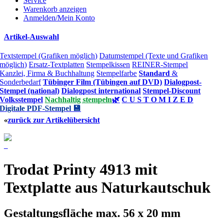
Service
Warenkorb anzeigen
Anmelden/Mein Konto
Artikel-Auswahl
Textstempel (Grafiken möglich)
Datumstempel (Texte und Grafiken
möglich)
Ersatz-Textplatten
Stempelkissen
REINER-Stempel
Kanzlei, Firma & Buchhaltung
Stempelfarbe
Standard
&
Sonderbedarf
Tübinger Film (Tübingen auf DVD)
Dialogpost-
Stempel (national)
Dialogpost international
Stempel-Discount
Volksstempel
Nachhaltig stempeln
🌿
C U S T O M I Z E D
Digitale PDF-Stempel 💾
«
zurück zur Artikelübersicht
Trodat Printy 4913 mit
Textplatte aus Naturkautschuk
Gestaltungsfläche max. 56 x 20 mm