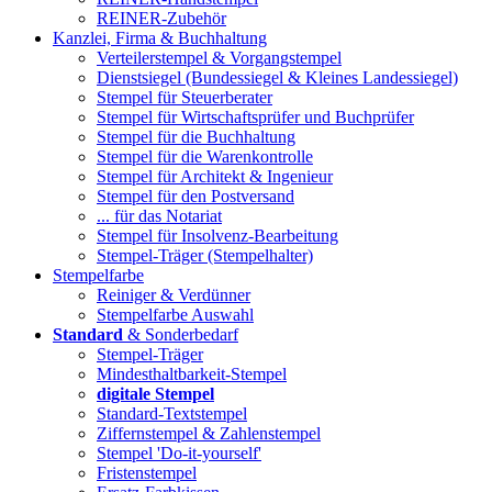
REINER-Zubehör
Kanzlei, Firma & Buchhaltung
Verteilerstempel & Vorgangstempel
Dienstsiegel (Bundessiegel & Kleines Landessiegel)
Stempel für Steuerberater
Stempel für Wirtschaftsprüfer und Buchprüfer
Stempel für die Buchhaltung
Stempel für die Warenkontrolle
Stempel für Architekt & Ingenieur
Stempel für den Postversand
... für das Notariat
Stempel für Insolvenz-Bearbeitung
Stempel-Träger (Stempelhalter)
Stempelfarbe
Reiniger & Verdünner
Stempelfarbe Auswahl
Standard
& Sonderbedarf
Stempel-Träger
Mindesthaltbarkeit-Stempel
digitale Stempel
Standard-Textstempel
Ziffernstempel & Zahlenstempel
Stempel 'Do-it-yourself'
Fristenstempel