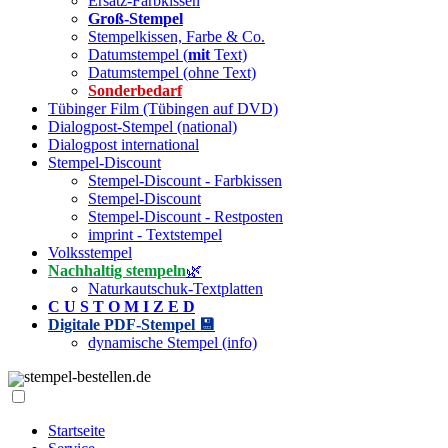
Ersatz-Farbkissen
Groß-Stempel
Stempelkissen, Farbe & Co.
Datumstempel (
mit
Text)
Datumstempel (ohne Text)
Sonderbedarf
Tübinger Film (Tübingen auf DVD)
Dialogpost-Stempel (national)
Dialogpost international
Stempel-Discount
Stempel-Discount - Farbkissen
Stempel-Discount
Stempel-Discount - Restposten
imprint - Textstempel
Volksstempel
Nachhaltig stempeln
🌿
Naturkautschuk-Textplatten
C U S T O M I Z E D
Digitale PDF-Stempel 💾
dynamische Stempel (info)
stempel-bestellen.de
Startseite