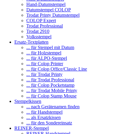
Hand-Datumstempel
Datumstempel COLOP
Trodat Printy Datumstempel
COLOP Expert
Trodat Professional
Trodat 2910
Volksstempel
Ersatz-Textplatten
... für Stempel mit Datum
... für Holzstempel
... für ALPO-Stempel
... für Colop Printer
... für Colop Office/Classic Line
... für Trodat Printy
... für Trodat Professional
... für Colop Pocketstamp
... für Trodat Mobile Printy
... für Colop Stamp Mouse
Stempelkissen
... nach Gerätenamen finden
... für Handstempel
... als Ersatzkissen
... für den Sondereinsatz
REINER-Stempel
REINER-Handstempel