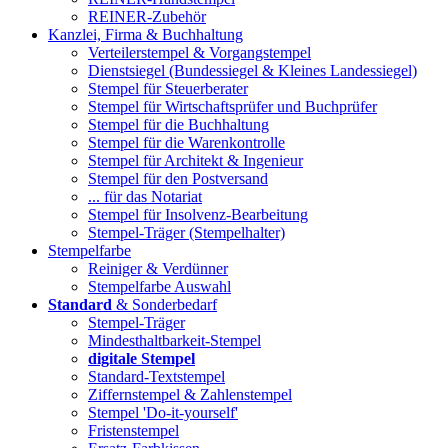
REINER-Zubehör
Kanzlei, Firma & Buchhaltung
Verteilerstempel & Vorgangstempel
Dienstsiegel (Bundessiegel & Kleines Landessiegel)
Stempel für Steuerberater
Stempel für Wirtschaftsprüfer und Buchprüfer
Stempel für die Buchhaltung
Stempel für die Warenkontrolle
Stempel für Architekt & Ingenieur
Stempel für den Postversand
... für das Notariat
Stempel für Insolvenz-Bearbeitung
Stempel-Träger (Stempelhalter)
Stempelfarbe
Reiniger & Verdünner
Stempelfarbe Auswahl
Standard
& Sonderbedarf
Stempel-Träger
Mindesthaltbarkeit-Stempel
digitale Stempel
Standard-Textstempel
Ziffernstempel & Zahlenstempel
Stempel 'Do-it-yourself'
Fristenstempel