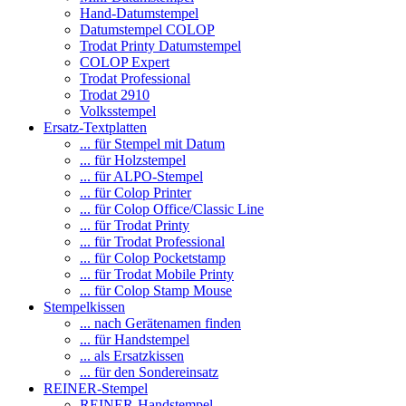
Hand-Datumstempel
Datumstempel COLOP
Trodat Printy Datumstempel
COLOP Expert
Trodat Professional
Trodat 2910
Volksstempel
Ersatz-Textplatten
... für Stempel mit Datum
... für Holzstempel
... für ALPO-Stempel
... für Colop Printer
... für Colop Office/Classic Line
... für Trodat Printy
... für Trodat Professional
... für Colop Pocketstamp
... für Trodat Mobile Printy
... für Colop Stamp Mouse
Stempelkissen
... nach Gerätenamen finden
... für Handstempel
... als Ersatzkissen
... für den Sondereinsatz
REINER-Stempel
REINER-Handstempel