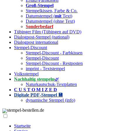
Ersatz-Farbkissen
Groß-Stempel
Stempelkissen, Farbe & Co.
Datumstempel (
mit
Text)
Datumstempel (ohne Text)
Sonderbedarf
Tübinger Film (Tübingen auf DVD)
Dialogpost-Stempel (national)
Dialogpost international
Stempel-Discount
Stempel-Discount - Farbkissen
Stempel-Discount
Stempel-Discount - Restposten
imprint - Textstempel
Volksstempel
Nachhaltig stempeln
🌿
Naturkautschuk-Textplatten
C U S T O M I Z E D
Digitale PDF-Stempel 💾
dynamische Stempel (info)
stempel-bestellen.de
Startseite