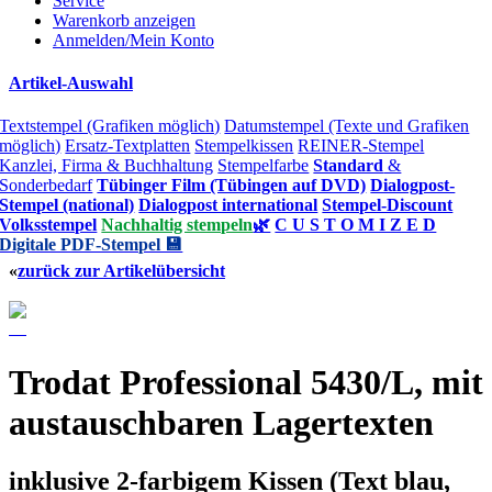
Service
Warenkorb anzeigen
Anmelden/Mein Konto
Artikel-Auswahl
Textstempel (Grafiken möglich)
Datumstempel (Texte und Grafiken
möglich)
Ersatz-Textplatten
Stempelkissen
REINER-Stempel
Kanzlei, Firma & Buchhaltung
Stempelfarbe
Standard
&
Sonderbedarf
Tübinger Film (Tübingen auf DVD)
Dialogpost-
Stempel (national)
Dialogpost international
Stempel-Discount
Volksstempel
Nachhaltig stempeln
🌿
C U S T O M I Z E D
Digitale PDF-Stempel 💾
«
zurück zur Artikelübersicht
Trodat Professional 5430/L, mit
austauschbaren Lagertexten
inklusive 2-farbigem Kissen (Text blau,