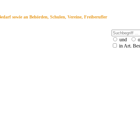
Bedarf sowie an Behörden, Schulen, Vereine, Freiberufler
und
o
in Art. Be