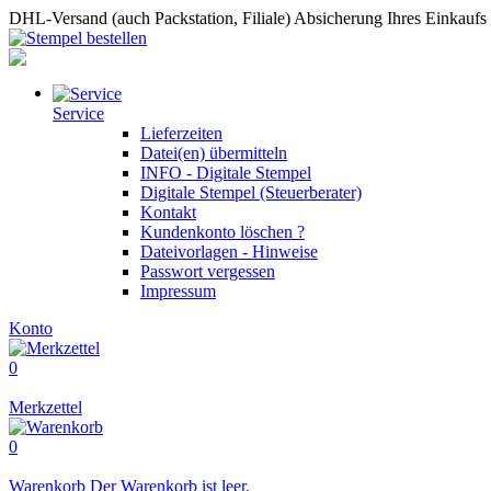
DHL-Versand (auch Packstation, Filiale)
Absicherung Ihres Einkaufs
Service
Lieferzeiten
Datei(en) übermitteln
INFO - Digitale Stempel
Digitale Stempel (Steuerberater)
Kontakt
Kundenkonto löschen ?
Dateivorlagen - Hinweise
Passwort vergessen
Impressum
Konto
0
Merkzettel
0
Warenkorb
Der Warenkorb ist leer.