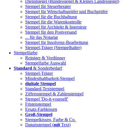
Dienstsiegel (Bundessiegel & Kleines Landessiegel)
Stempel für Steuerberater
Stempel für Wirtschaftsprüfer und Buchprüfer
Stempel für die Buchhaltung
Stempel für die Warenkontrolle
Stempel für Architekt & Ingenieur
Stempel für den Postversand
... für das Notariat
Stempel für Insolvenz-Bearbeitung
Stempel-Träger (Stempelhalter)
Stempelfarbe
Reiniger & Verdünner
Stempelfarbe Auswahl
Standard
& Sonderbedarf
Stempel-Träger
Mindesthaltbarkeit-Stempel
digitale Stempel
Standard-Textstempel
Ziffernstempel & Zahlenstempel
Stempel 'Do-it-yourself'
Fristenstempel
Ersatz-Farbkissen
Groß-Stempel
Stempelkissen, Farbe & Co.
Datumstempel (
mit
Text)