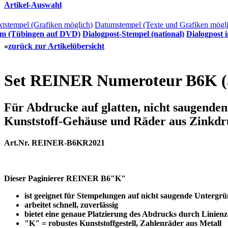
Artikel-Auswahl
xtstempel (Grafiken möglich)
Datumstempel (Texte und Grafiken mögl
lm (Tübingen auf DVD)
Dialogpost-Stempel (national)
Dialogpost i
«
zurück zur Artikelübersicht
Set REINER Numeroteur B6K (5
Für Abdrucke auf glatten, nicht saugende
Kunststoff-Gehäuse und Räder aus Zinkdru
Art.Nr. REINER-B6KR2021
Dieser Paginierer REINER B6"K"
ist geeignet für Stempelungen auf nicht saugende Untergr
arbeitet schnell, zuverlässig
bietet eine genaue Platzierung des Abdrucks durch Linienz
"K" = robustes Kunststoffgestell, Zahlenräder aus Metall