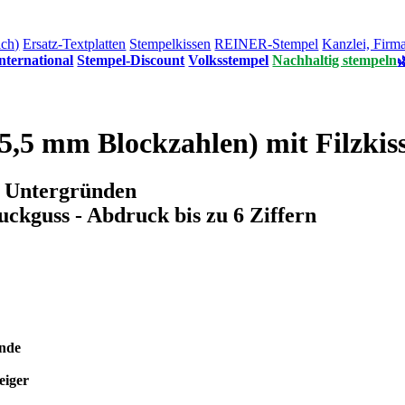
ich)
Ersatz-Textplatten
Stempelkissen
REINER-Stempel
Kanzlei, Firm
nternational
Stempel-Discount
Volksstempel
Nachhaltig stempeln

,5 mm Blockzahlen) mit Filzkis
n Untergründen
ckguss - Abdruck bis zu 6 Ziffern
ünde
eiger