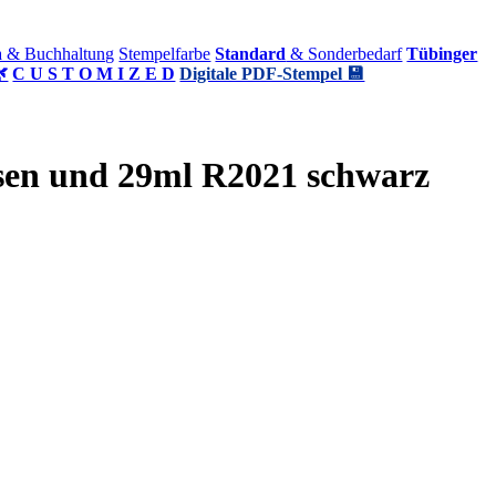
a & Buchhaltung
Stempelfarbe
Standard
& Sonderbedarf
Tübinger

C U S T O M I Z E D
Digitale PDF-Stempel 💾
sen und 29ml R2021 schwarz