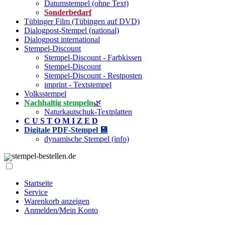
Datumstempel (ohne Text)
Sonderbedarf
Tübinger Film (Tübingen auf DVD)
Dialogpost-Stempel (national)
Dialogpost international
Stempel-Discount
Stempel-Discount - Farbkissen
Stempel-Discount
Stempel-Discount - Restposten
imprint - Textstempel
Volksstempel
Nachhaltig stempeln
🌿
Naturkautschuk-Textplatten
C U S T O M I Z E D
Digitale PDF-Stempel 💾
dynamische Stempel (info)
stempel-bestellen.de
Startseite
Service
Warenkorb anzeigen
Anmelden/Mein Konto