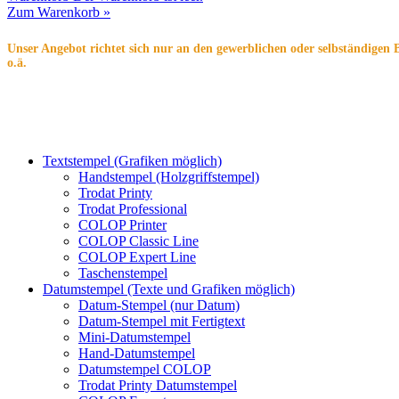
Zum Warenkorb »
Unser Angebot richtet sich nur an den gewerblichen oder selbständigen 
o.ä.
Textstempel (Grafiken möglich)
Handstempel (Holzgriffstempel)
Trodat Printy
Trodat Professional
COLOP Printer
COLOP Classic Line
COLOP Expert Line
Taschenstempel
Datumstempel (Texte und Grafiken möglich)
Datum-Stempel (nur Datum)
Datum-Stempel mit Fertigtext
Mini-Datumstempel
Hand-Datumstempel
Datumstempel COLOP
Trodat Printy Datumstempel