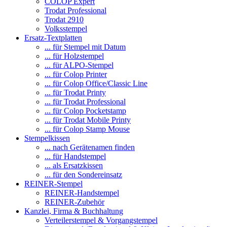
COLOP Expert
Trodat Professional
Trodat 2910
Volksstempel
Ersatz-Textplatten
... für Stempel mit Datum
... für Holzstempel
... für ALPO-Stempel
... für Colop Printer
... für Colop Office/Classic Line
... für Trodat Printy
... für Trodat Professional
... für Colop Pocketstamp
... für Trodat Mobile Printy
... für Colop Stamp Mouse
Stempelkissen
... nach Gerätenamen finden
... für Handstempel
... als Ersatzkissen
... für den Sondereinsatz
REINER-Stempel
REINER-Handstempel
REINER-Zubehör
Kanzlei, Firma & Buchhaltung
Verteilerstempel & Vorgangstempel